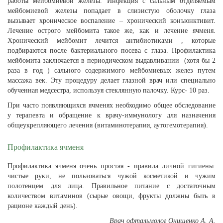
работы мейбомиевой железы. Инфекция с сальным отделяемым
мейбомиевой железы попадает в слизистую оболочку глаза
вызывает хроническое воспаление – хронический конъюнктивит.
Лечение острого мейбомита такое же, как и лечение ячменя.
Хронический мейбомит лечится антибиотиками , которые
подбираются после бактериального посева с глаза. Профилактика
мейбомита заключается в периодическом выдавливании (хотя бы 2
раза в год ) сального содержимого мейбомиевых желез путем
массажа век. Эту процедуру делает глазной врач или специально
обученная медсестра, используя стеклянную палочку. Курс- 10 раз.
При часто появляющихся ячменях необходимо общее обследование
у терапевта и обращение к врачу-иммунологу для назначения
общеукрепляющего лечения (витаминотерапия, аутогемотерапия).
Профилактика ячменя
Профилактика ячменя очень простая - правила личной гигиены:
чистые руки, не пользоваться чужой косметикой и чужим
полотенцем для лица. Правильное питание с достаточным
количеством витаминов (сырые овощи, фрукты должны быть в
рационе каждый день).
Врач офтальмолог Онищенко А. А.