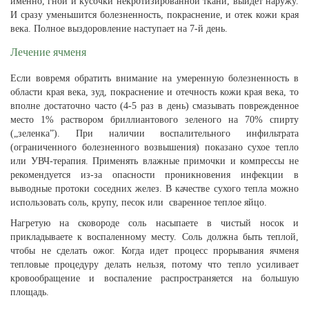
именно, гной и кусочки некротизированной ткани, выйдет наружу.
И сразу уменьшится болезненность, покраснение, и отек кожи края
века. Полное выздоровление наступает на 7-й день.
Лечение ячменя
Если вовремя обратить внимание на умеренную болезненность в
области края века, зуд, покраснение и отечность кожи края века, то
вполне достаточно часто (4-5 раз в день) смазывать поврежденное
место 1% раствором бриллиантового зеленого на 70% спирту
(„зеленка”). При наличии воспалительного инфильтрата
(ограниченного болезненного возвышения) показано сухое тепло
или УВЧ-терапия. Применять влажные примочки и компрессы не
рекомендуется из-за опасности проникновения инфекции в
выводные протоки соседних желез. В качестве сухого тепла можно
использовать соль, крупу, песок или сваренное теплое яйцо.
Нагретую на сковороде соль насыпаете в чистый носок и
прикладываете к воспаленному месту. Соль должна быть теплой,
чтобы не сделать ожог. Когда идет процесс прорывания ячменя
тепловые процедуру делать нельзя, потому что тепло усиливает
кровообращение и воспаление распространяется на большую
площадь.