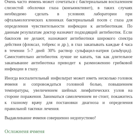
Очень часто ячмень может сочетаться с бактериальным воспалением
слизистой оболочки глаза (конъюнктивит), в таких случаях
необходимо сделать в условиях лаборатории при
офтальмологических клиниках бактериальный посев с глаза для
определения чувствительности инфекции к антибиотикам. По
данным результатам доктор назначит подходящий антибиотик. Если
бакпосев не делают, назначают антибиотики широкого спектра
действия (флоксал, тобрекс и др.), в глаз закапывать каждые 4 часа
в течении 5-7 дней 30% раствор сульфацил-натрия (альбуцид).
Самостоятельно антибиотик лучше не капать, так как длительное
закапывание антибиотика приводит к размножению грибковой
инфекции в глазу.
Иногда воспалительный инфильтрат может иметь несколько головок
ячменя и сопровождаться головной болью, повышением
температуры, увеличением шейных лимфатических узлов на
стороне поражения. Заниматься самолечением не стоит, покажитесь
к глазному врачу для постановки диагноза и определения
правильной тактики лечения.
Выдавливание ячменя совершенно недопустимо!
Осложнеия ячменя