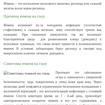
Ячмень – это воспаление волосяного мешочка ресницы или сальной
железы возле корня ресницы.
Причины ячменя на глазу
Ячмень возникает из-за попадания инфекции (золотистый
стафилококк) в сальные железки, чему способствует трение век
пальцами. При снижении иммунитета так же возникает
благоприятная среда для размножения клеща (демодекс) в
волосяных луковицах, что также может привести к возникновению
ячменя. В условиях лаборатории берут ресницу и смотрят под
микроскопом наличие личинок демодекса.
Симптомы ячменя на глазу
Протекает это заболевание
остро и начинается с умеренной
болезненности, зуда, покраснения и отека кожи края века. Через
несколько дней появляется ограниченное болезненное возвышение с
желтоватой верхушкой - это воспалительный инфильтрат с головкой
ячменя. Спустя некоторое время, на 3 - 4-ый день, произойдет
самопроизвольное вскрытие ячменя и все его содержимое, а