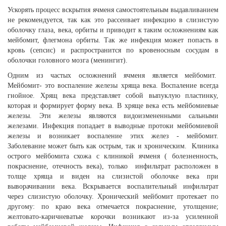
Ускорять процесс вскрытия ячменя самостоятельным выдавливанием
не рекомендуется, так как это рассеивает инфекцию в слизистую
оболочку глаза, века, орбиты и приводит к таким осложнениям как
мейбомит, флегмона орбиты. Так же инфекция может попасть в
кровь (сепсис) и распространится по кровеносным сосудам в
оболочки головного мозга (менингит).
Одним из частых осложнений ячменя является мейбомит.
Мейбомит- это воспаление железы хряща века. Воспаление всегда
гнойное. Хрящ века представляет собой выпуклую пластинку,
которая и формирует форму века. В хряще века есть мейбомиевые
железы. Эти железы являются видоизмененными сальными
железами. Инфекция попадает в выводные протоки мейбомиевой
железы и возникает воспаление этих желез - мейбомит.
Заболевание может быть как острым, так и хроническим. Клиника
острого мейбомита схожа с клиникой ячменя ( болезненность,
покраснение, отечность века), только инфильтрат расположен в
толще хряща и виден на слизистой оболочке века при
выворачивании века. Вскрывается воспалительный инфильтрат
через слизистую оболочку. Хронический мейбомит протекает по
другому: по краю века отмечается покраснение, утолщение;
желтовато-каричневатые корочки возникают из-за усиленной