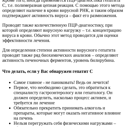
Кроме того, иногда применяется ПЦР-диагностика гепатита
С, т.е. полимеразная цепная реакция. С помощью этого метода
определяют наличие в крови вирусной РНК, и таким образом
подтверждают активность вируса – факт его размножения.
Проводят также количественную ПЦР-диагностику, при
которой определяют вирусную нагрузку – т.е. концентрацию
вируса в крови. Обычно этот метод проводится для оценки
эффективности лечения.
Для определения степени активности вирусного гепатита
проводят также ряд биохимических анализов – определяют
активность печеночных ферментов, уровень билирубина.
Что делать, если у Вас обнаружен гепатит С
Самое главное - не паниковать! Ведь он лечится!
Первое, что необходимо сделать, это обратиться к
специалисту гастроэнтерологу или гепатологу. Он
должен определить, насколько процесс активен, и
требуется ли лечение
Обязательно прекратить принимать алкоголь и
препараты, которые могут оказать негативное влияние
на печень
Нельзя перегружать себя физическими нагрузками –