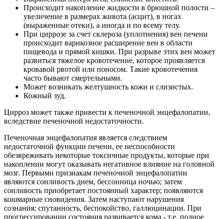
Происходит накопление жидкости в брюшной полости –
увеличение в размерах живота (асцит), в ногах
(выраженные отеки), а иногда и по всему телу.
При циррозе за счет склероза (уплотнения) вен печени
происходит варикозное расширение вен в области
пищевода и прямой кишки. При разрыве этих вен может
развиться тяжелое кровотечение, которое проявляется
кровавой рвотой или поносом. Такие кровотечения
часто бывают смертельными.
Может возникать желтушность кожи и слизистых.
Кожный зуд.
Цирроз может также привести к печеночной энцефалопатии,
вследствие печеночной недостаточности.
Печеночная энцефалопатия является следствием
недостаточной функции печени, ее неспособности
обезвреживать некоторые токсичные продукты, которые при
накоплении могут оказывать негативное влияние на головной
мозг. Первыми признакам печеночной энцефалопатии
являются сонливость днем, бессонница ночью; затем
сонливость приобретает постоянный характер; появляются
кошмарные сновидения. Затем наступают нарушения
сознания: спутанность, беспокойство, галлюцинации. При
прогрессировании состояния развивается кома - т.е. полное