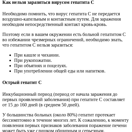
Как нельзя заразиться вирусом гепатита С
Необходимо помнить, что вирус гепатита С не передается
воздушно-капельным и контактным путем. Для заражения
необходим непосредственный контакт кровь-кровь.
Поэтому если в вашем окружении есть больной гепатитом С
во избежании чрезмерных ограничений, необходимо знать,
что гепатитом С нельзя заразиться:
При кашле и чихании.
При рукопожатии.
При объятиях и поцелуях.
При употреблении общей еды или напитков.
Острый гепатит С
Инкубационный период (период от начала заражения до
первых проявлений заболевания) при гепатите С составляет
от 15 до 160 дней (в среднем 50 дней).
У большинства больных (около 80%) гепатит протекает
бессимптомно в течение многих лет. К сожалению, к моменту
появления первых признаков заболевания поражение печени
может быть уже слишком обширным и серьезным.