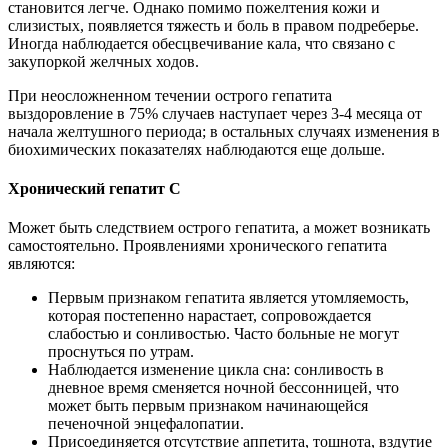
становится легче. Однако помимо пожелтения кожи и
слизистых, появляется тяжесть и боль в правом подреберье.
Иногда наблюдается обесцвечивание кала, что связано с
закупоркой желчных ходов.
При неосложненном течении острого гепатита
выздоровление в 75% случаев наступает через 3-4 месяца от
начала желтушного периода; в остальных случаях изменения в
биохимических показателях наблюдаются еще дольше.
Хронический гепатит С
Может быть следствием острого гепатита, а может возникать
самостоятельно. Проявлениями хронического гепатита
являются:
Первым признаком гепатита является утомляемость,
которая постепенно нарастает, сопровождается
слабостью и сонливостью. Часто больные не могут
проснуться по утрам.
Наблюдается изменение цикла сна: сонливость в
дневное время сменяется ночной бессонницей, что
может быть первым признаком начинающейся
печеночной энцефалопатии.
Присоединяется отсутствие аппетита, тошнота, вздутие