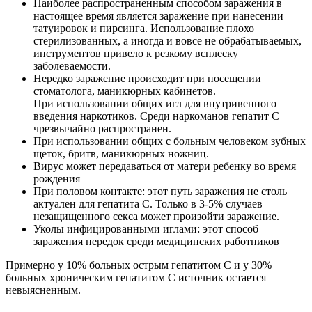
Наиболее распространенным способом заражения в
настоящее время является заражение при нанесении
татуировок и пирсинга. Использование плохо
стерилизованных, а иногда и вовсе не обрабатываемых,
инструментов привело к резкому всплеску
заболеваемости.
Нередко заражение происходит при посещении
стоматолога, маникюрных кабинетов.
При использовании общих игл для внутривенного
введения наркотиков. Среди наркоманов гепатит С
чрезвычайно распространен.
При использовании общих с больным человеком зубных
щеток, бритв, маникюрных ножниц.
Вирус может передаваться от матери ребенку во время
рождения
При половом контакте: этот путь заражения не столь
актуален для гепатита С. Только в 3-5% случаев
незащищенного секса может произойти заражение.
Уколы инфицированными иглами: этот способ
заражения нередок среди медицинских работников
Примерно у 10% больных острым гепатитом С и у 30%
больных хроническим гепатитом С источник остается
невыясненным.