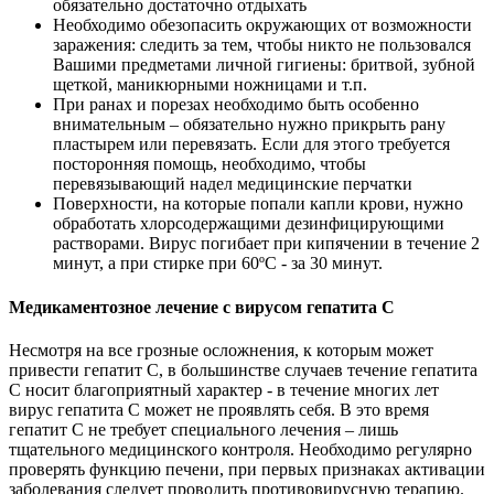
обязательно достаточно отдыхать
Необходимо обезопасить окружающих от возможности
заражения: следить за тем, чтобы никто не пользовался
Вашими предметами личной гигиены: бритвой, зубной
щеткой, маникюрными ножницами и т.п.
При ранах и порезах необходимо быть особенно
внимательным – обязательно нужно прикрыть рану
пластырем или перевязать. Если для этого требуется
посторонняя помощь, необходимо, чтобы
перевязывающий надел медицинские перчатки
Поверхности, на которые попали капли крови, нужно
обработать хлорсодержащими дезинфицирующими
растворами. Вирус погибает при кипячении в течение 2
минут, а при стирке при 60ºС - за 30 минут.
Медикаментозное лечение с вирусом гепатита С
Несмотря на все грозные осложнения, к которым может
привести гепатит С, в большинстве случаев течение гепатита
С носит благоприятный характер - в течение многих лет
вирус гепатита С может не проявлять себя. В это время
гепатит С не требует специального лечения – лишь
тщательного медицинского контроля. Необходимо регулярно
проверять функцию печени, при первых признаках активации
заболевания следует проводить противовирусную терапию.