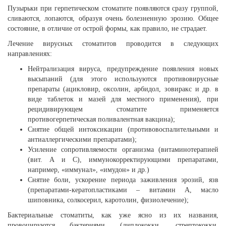
Пузырьки при герпетическом стоматите появляются сразу группой,
сливаются, лопаются, образуя очень болезненную эрозию. Общее
состояние, в отличие от острой формы, как правило, не страдает.
Лечение вирусных стоматитов проводится в следующих
направлениях:
Нейтрализация вируса, предупреждение появления новых
высыпаний (для этого используются противовирусные
препараты (ацикловир, оксолин, арбидол, зовиракс и др. в
виде таблеток и мазей для местного применения), при
рецидивирующем стоматите применяется
противогерпетическая поливалентная вакцина);
Снятие общей интоксикации (противовоспалительными и
антиаллергическими препаратами);
Усиление сопротивляемости организма (витаминотерапией
(вит. А и С), иммунокорректирующими препаратами,
например, «иммунал», «имудон» и др.)
Снятие боли, ускорение периода заживления эрозий, язв
(препаратами-кератопластиками – витамин А, масло
шиповника, солкосерил, каротолин, физиолечение);
Бактериальные стоматиты, как уже ясно из их названия,
провоцируются бактериями (диплококки, стрептококки,