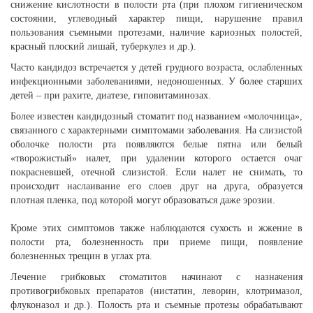
снижение кислотности в полости рта (при плохом гигиеническом
состоянии, углеводный характер пищи, нарушение правил
пользования съемными протезами, наличие кариозных полостей,
красный плоский лишай, туберкулез и др.).
Часто кандидоз встречается у детей грудного возраста, ослабленных
инфекционными заболеваниями, недоношенных. У более старших
детей – при рахите, диатезе, гиповитаминозах.
Более известен кандидозный стоматит под названием «молочница»,
связанного с характерными симптомами заболевания. На слизистой
оболочке полости рта появляются белые пятна или белый
«творожистый» налет, при удалении которого остается очаг
покрасневшей, отечной слизистой. Если налет не снимать, то
происходит наслаивание его слоев друг на друга, образуется
плотная пленка, под которой могут образоваться даже эрозии.
Кроме этих симптомов также наблюдаются сухость и жжение в
полости рта, болезненность при приеме пищи, появление
болезненных трещин в углах рта.
Лечение грибковых стоматитов начинают с назначения
противогрибковых препаратов (нистатин, леворин, клотримазол,
флуконазол и др.). Полость рта и съемные протезы обрабатывают