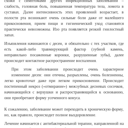
схожи с симптомами других инфекционных заболеваний –
слабость, головная боль, повышенная температура тела, ломота в
суставах. Далее интенсивность этих проявлений возрастает, в
полости рта возникают очень сильные боли даже от малейшего
прикосновения, прием пищи и гигиенический уход становятся
практически невозможны. Изо рта появляется резкий гнилостный
запах.
Изъязвления начинаются с десен, и обязательно с тех участков, где
есть какой-либо травмирующий фактор (зубной камень,
неправильно посаженные коронки, разрушенные зубы), далее
происходит контактное распространение воспаления.
При этом заболевании происходит очень характерное
изменение десен: они отечны, разрыхлены, очень болезненны,
легко кровоточат даже при легком прикосновении. Происходит
постепенный некроз («отмирание») межзубных десневых сосочков,
начинающийся с верхушки и распространяющийся к основанию,
они приобретают форму усеченного конуса.
К сожалению, заболевание может переходить в хроническую форму,
но, как правило, происходит полное выздоровление.
Лечение начинается с антибактериальной терапии, направленной на