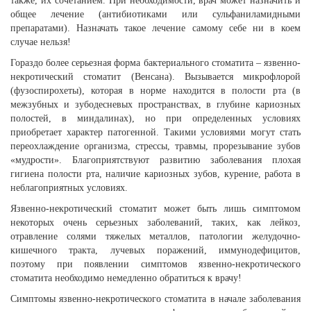
также, их сочетанием. При необходимости, врач может назначить и
общее лечение (антибиотиками или сульфаниламидными
препаратами). Назначать такое лечение самому себе ни в коем
случае нельзя!
Гораздо более серьезная форма бактериального стоматита – язвенно-
некротический стоматит (Венсана). Вызывается микрофлорой
(фузоспирохеты), которая в норме находится в полости рта (в
межзубных и зубодесневых пространствах, в глубине кариозных
полостей, в миндалинах), но при определенных условиях
приобретает характер патогенной. Такими условиями могут стать
переохлаждение организма, стрессы, травмы, прорезывание зубов
«мудрости». Благоприятствуют развитию заболевания плохая
гигиена полости рта, наличие кариозных зубов, курение, работа в
неблагоприятных условиях.
Язвенно-некротический стоматит может быть лишь симптомом
некоторых очень серьезных заболеваний, таких, как лейкоз,
отравление солями тяжелых металлов, патологии желудочно-
кишечного тракта, лучевых поражений, иммунодефицитов,
поэтому при появлении симптомов язвенно-некротического
стоматита необходимо немедленно обратиться к врачу!
Симптомы язвенно-некротического стоматита в начале заболевания