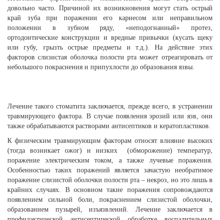
довольно часто. Причиной их возникновения могут стать острый
край зуба при поражении его кариесом или неправильном
положении в зубном ряду, «неподогнанный» протез,
ортодонтические конструкции и вредные привычки (кусать щеку
или губу, грызть острые предметы и т.д.). На действие этих
факторов слизистая оболочка полости рта может отреагировать от
небольшого покраснения и припухлости до образования язвы.
Лечение такого стоматита заключается, прежде всего, в устранении
травмирующего фактора. В случае появления эрозий или язв, они
также обрабатываются растворами антисептиков и кератопластиков.
К физическим травмирующим факторам относят влияние высоких
(тогда возникает ожог) и низких (обморожение) температур,
поражение электрическим током, а также лучевые поражения.
Особенностью таких поражений является зачастую необратимое
поражение слизистой оболочки полости рта – некроз, но это лишь в
крайних случаях. В основном такие поражения сопровождаются
появлением сильной боли, покраснением слизистой оболочки,
образованием пузырей, изъязвлений. Лечение заключается в
профилактической антисептической обработке воспалительных