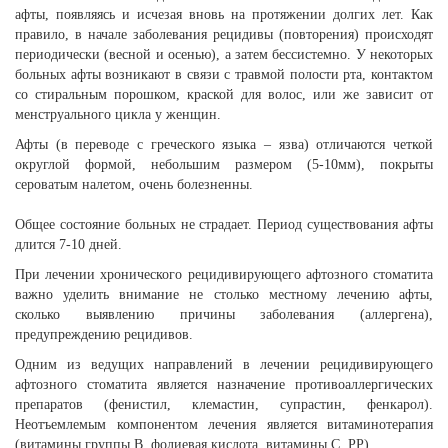
афты, появляясь и исчезая вновь на протяжении долгих лет. Как
правило, в начале заболевания рецидивы (повторения) происходят
периодически (весной и осенью), а затем бессистемно. У некоторых
больных афты возникают в связи с травмой полости рта, контактом
со стиральным порошком, краской для волос, или же зависит от
менструального цикла у женщин.
Афты (в переводе с греческого языка – язва) отличаются четкой
округлой формой, небольшим размером (5-10мм), покрыты
сероватым налетом, очень болезненны.
Общее состояние больных не страдает. Период существования афты
длится 7-10 дней.
При лечении хронического рецидивирующего афтозного стоматита
важно уделить внимание не столько местному лечению афты,
сколько выявлению причины заболевания (аллергена),
предупреждению рецидивов.
Одним из ведущих направлений в лечении рецидивирующего
афтозного стоматита является назначение противоаллергических
препаратов (фенистил, клемастин, супрастин, фенкарол).
Неотъемлемым компонентом лечения является витаминотерапия
(витамины группы В, фолиевая кислота, витамины С, РР).