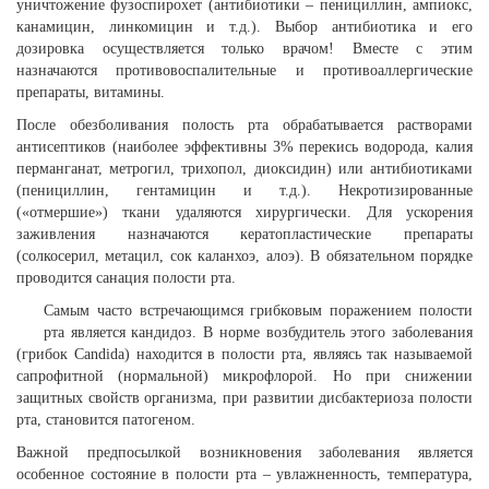
уничтожение фузоспирохет (антибиотики – пенициллин, ампиокс,
канамицин, линкомицин и т.д.). Выбор антибиотика и его
дозировка осуществляется только врачом! Вместе с этим
назначаются противовоспалительные и противоаллергические
препараты, витамины.
После обезболивания полость рта обрабатывается растворами
антисептиков (наиболее эффективны 3% перекись водорода, калия
перманганат, метрогил, трихопол, диоксидин) или антибиотиками
(пенициллин, гентамицин и т.д.). Некротизированные
(«отмершие») ткани удаляются хирургически. Для ускорения
заживления назначаются кератопластические препараты
(солкосерил, метацил, сок каланхоэ, алоэ). В обязательном порядке
проводится санация полости рта.
Самым часто встречающимся грибковым поражением полости
рта является кандидоз. В норме возбудитель этого заболевания
(грибок Candida) находится в полости рта, являясь так называемой
сапрофитной (нормальной) микрофлорой. Но при снижении
защитных свойств организма, при развитии дисбактериоза полости
рта, становится патогеном.
Важной предпосылкой возникновения заболевания является
особенное состояние в полости рта – увлажненность, температура,