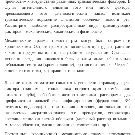
прочности» к воздействию различных травматических факторов. В
случае интенсивного влияния того или иного фактора,
превышающего этот физиологический запас, возникает
травматическое поражение слизистой оболочки полости рта.
Рассмотрим наиболее распространенные виды травмирующих
факторов – механические, химические и физические.
Механические травмы полости рта могут быть острыми и
хроническими. Острые травмы рта возникают при ударах, ранении
каким-то предметом или при случайном накусывании. Сначала в
месте повреждения появляется боль, а затем может образоваться
небольшая гематома (кровоизлияние), эрозия или язвочка. Через 1-
3 дня все симптомы, как правило, исчезают.
Лечение таких стоматитов сводится к устранению травмирующего
фактора (например, сошлифивка острого края пломбы или
сколотого зуба), обработке антисептическими растворами для
профилактики дальнейшего инфицирования (фурациллин, 3%
перекись водорода) и, при наличии язвочек, аппликации так
называемых «кератопластиков», т.е. препаратов, ускоряющих
восстановление слизистой оболочки (масляный раствор витамина
А, масло облепихи, масло шиповника, солкосерил и др.).
Постоянные (хронические) механические травмы встречаются