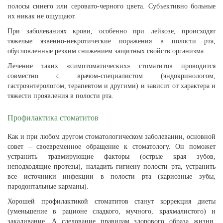
полосы синего или серовато-черного цвета. Субъективно больные
их никак не ощущают.
При заболеваниях крови, особенно при лейкозе, происходят
тяжелые язвенно-некротические поражения в полости рта,
обусловленные резким снижением защитных свойств организма.
Лечение таких «симптоматических» стоматитов проводится
совместно с врачом-специалистом (эндокринологом,
гастроэнтерологом, терапевтом и другими) и зависит от характера и
тяжести проявления в полости рта.
Профилактика стоматитов
Как и при любом другом стоматологическом заболевании, основной
совет – своевременное обращение к стоматологу. Он поможет
устранить травмирующие факторы (острые края зубов,
неподходящие протезы), наладить гигиену полости рта, устранить
все источники инфекции в полости рта (кариозные зубы,
пародонтальные карманы).
Хорошей профилактикой стоматитов станут коррекция диеты
(уменьшение в рационе сладкого, мучного, крахмалистого) и
закаливание. А следование правилам здорового образа жизни,