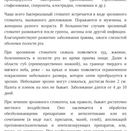
стафилококки, спирохеты, клостридии, гонококки и др.).
Чаще всего бактериальный стоматит встречается в виде эрозивного
стоматита, вызванного диплококком. Поражаются и мужчины, и
женщины разного возраста. В большинстве случаев эрозивный
стоматит развивается после гриппа, ангины или другой инфекции.
Благоприятствуют развитию заболевания травмы, ожоги слизистой
оболочки полости рта.
При эрозивном стоматите сначала появляется зуд, жжение,
болезненность в полости рта во время приема пищи. Далее в
области губ (преимущественно нижней), на границе твердого и
мягкого неба, реже – на щеках и языке появляется ограниченное
покраснение небольшого размера, которое затем преобразуется в
эрозию. Небольшие эрозии могут сливаться, достигая более 2 см.
Налета и пленок на них не бывает. Заболевание длится от 4 до 10
дней.
При лечении эрозивного стоматита, как правило, бывает достаточно
местного воздействия. Оно заключается в обработке
обезболивающими препаратами и антисептиками или их
сочетанием (в виде паст, присыпок, мазей, гелей), аппликаций
противовоспалительных и эпителизирующих препаратов, или,