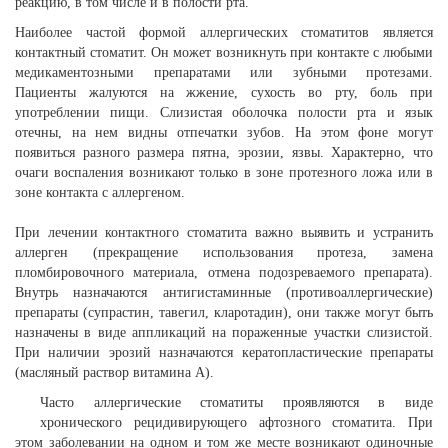
реакцию, в том числе и в полости рта.
Наиболее частой формой аллергических стоматитов является
контактный стоматит. Он может возникнуть при контакте с любыми
медикаментозными препаратами или зубными протезами.
Пациенты жалуются на жжение, сухость во рту, боль при
употреблении пищи. Слизистая оболочка полости рта и язык
отечны, на нем видны отпечатки зубов. На этом фоне могут
появиться разного размера пятна, эрозии, язвы. Характерно, что
очаги воспаления возникают только в зоне протезного ложа или в
зоне контакта с аллергеном.
При лечении контактного стоматита важно выявить и устранить
аллерген (прекращение использования протеза, замена
пломбировочного материала, отмена подозреваемого препарата).
Внутрь назначаются антигистаминные (противоаллергические)
препараты (супрастин, тавегил, кларотадин), они также могут быть
назначены в виде аппликаций на пораженные участки слизистой.
При наличии эрозий назначаются кератопластические препараты
(масляный раствор витамина А).
Часто аллергические стоматиты проявляются в виде
хронического рецидивирующего афтозного стоматита. При
этом заболевании на одном и том же месте возникают одиночные