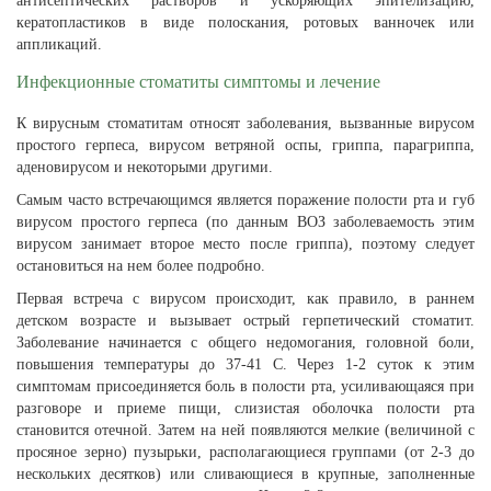
антисептических растворов и ускоряющих эпителизацию,
кератопластиков в виде полоскания, ротовых ванночек или
аппликаций.
Инфекционные стоматиты симптомы и лечение
К вирусным стоматитам относят заболевания, вызванные вирусом
простого герпеса, вирусом ветряной оспы, гриппа, парагриппа,
аденовирусом и некоторыми другими.
Самым часто встречающимся является поражение полости рта и губ
вирусом простого герпеса (по данным ВОЗ заболеваемость этим
вирусом занимает второе место после гриппа), поэтому следует
остановиться на нем более подробно.
Первая встреча с вирусом происходит, как правило, в раннем
детском возрасте и вызывает острый герпетический стоматит.
Заболевание начинается с общего недомогания, головной боли,
повышения температуры до 37-41 С. Через 1-2 суток к этим
симптомам присоединяется боль в полости рта, усиливающаяся при
разговоре и приеме пищи, слизистая оболочка полости рта
становится отечной. Затем на ней появляются мелкие (величиной с
просяное зерно) пузырьки, располагающиеся группами (от 2-3 до
нескольких десятков) или сливающиеся в крупные, заполненные