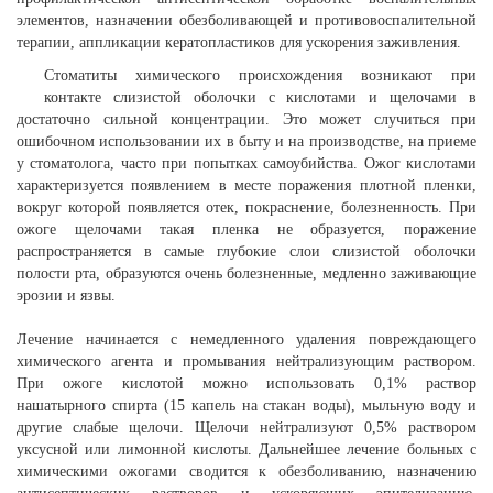
элементов, назначении обезболивающей и противовоспалительной
терапии, аппликации кератопластиков для ускорения заживления.
Стоматиты химического происхождения возникают при
контакте слизистой оболочки с кислотами и щелочами в
достаточно сильной концентрации. Это может случиться при
ошибочном использовании их в быту и на производстве, на приеме
у стоматолога, часто при попытках самоубийства. Ожог кислотами
характеризуется появлением в месте поражения плотной пленки,
вокруг которой появляется отек, покраснение, болезненность. При
ожоге щелочами такая пленка не образуется, поражение
распространяется в самые глубокие слои слизистой оболочки
полости рта, образуются очень болезненные, медленно заживающие
эрозии и язвы.
Лечение начинается с немедленного удаления повреждающего
химического агента и промывания нейтрализующим раствором.
При ожоге кислотой можно использовать 0,1% раствор
нашатырного спирта (15 капель на стакан воды), мыльную воду и
другие слабые щелочи. Щелочи нейтрализуют 0,5% раствором
уксусной или лимонной кислоты. Дальнейшее лечение больных с
химическими ожогами сводится к обезболиванию, назначению