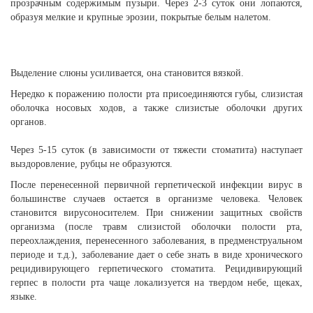
прозрачным содержимым пузыри. Через 2-3 суток они лопаются,
образуя мелкие и крупные эрозии, покрытые белым налетом.
Выделение слюны усиливается, она становится вязкой.
Нередко к поражению полости рта присоединяются губы, слизистая
оболочка носовых ходов, а также слизистые оболочки других
органов.
Через 5-15 суток (в зависимости от тяжести стоматита) наступает
выздоровление, рубцы не образуются.
После перенесенной первичной герпетической инфекции вирус в
большинстве случаев остается в организме человека. Человек
становится вирусоносителем. При снижении защитных свойств
организма (после травм слизистой оболочки полости рта,
переохлаждения, перенесенного заболевания, в предменструальном
периоде и т.д.), заболевание дает о себе знать в виде хронического
рецидивирующего герпетического стоматита. Рецидивирующий
герпес в полости рта чаще локализуется на твердом небе, щеках,
языке.