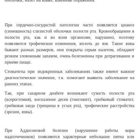
оболочки, налет на языке, язвенные поражения.
При сердечно-сосудистой патологии часто появляется цианоз
(синюшность) слизистой оболочки полости рта. Кровообращение в
полости рта, как и во всем организме, нарушено, поэтому
появляются трофические изменения, вплоть до язв. Такие язвы
бывают разных размеров, они покрыты серым налетом, обладают
резким зловонным запахом, очень болезненны при дотрагивании и
приеме пищи.
Стоматиты при эндокринных заболеваниях также имеют важное
диагностическое значение, т.к. помогают выявить заболевание на
ранних этапах.
Так, при сахарном диабете возникают сухость полости рта
(ксеростомия), воспаление десен (гингивит), грибковый стоматит,
грибковая заеда (трещины в углах рта), трофические расстройства
(эрозии, язвы).
При Аддисоновой болезни (нарушение работы коры
надпочечников) появляются характерные небольшие пятна или