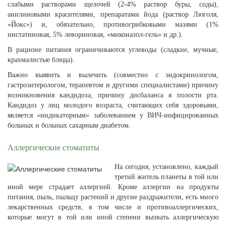
слабыми растворами щелочей (2-4% раствор буры, соды),
анилиновыми красителями, препаратами йода (раствор Люголя,
«Йокс») и, обязательно, противогрибковыми мазями (1%
нистатиновая, 5% левориновая, «миконазол-гель» и др.).
В рационе питания ограничиваются углеводы (сладкие, мучные,
крахмалистые блюда).
Важно выявить и вылечить (совместно с эндокринологом,
гастроэнтерологом, терапевтом и другими специалистами) причину
возникновения кандидоза, причину дисбаланса в полости рта.
Кандидоз у лиц молодого возраста, считающих себя здоровыми,
является «индикаторным» заболеванием у ВИЧ-инфицированных
больных и больных сахарным диабетом.
Аллергические стоматиты
На сегодня, установлено, каждый
третий житель планеты в той или
иной мере страдает аллергией. Кроме аллергии на продукты
питания, пыль, пыльцу растений и другие раздражители, есть много
лекарственных средств, в том числе и противоаллергических,
которые могут в той или иной степени вызвать аллергическую