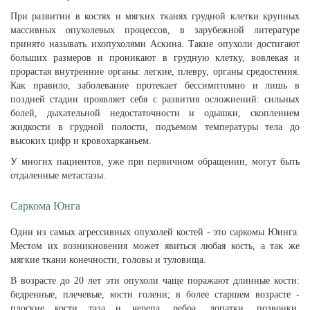
При развитии в костях и мягких тканях грудной клетки крупных
массивных опухолевых процессов, в зарубежной литературе
принято называть ихопухолями Аскина. Такие опухоли достигают
больших размеров и проникают в грудную клетку, вовлекая и
прорастая внутренние органы: легкие, плевру, органы средостения.
Как правило, заболевание протекает бессимптомно и лишь в
поздней стадии проявляет себя с развития осложнений: сильных
болей, дыхательной недостаточности и одышки, скоплением
жидкости в грудной полости, подъемом температуры тела до
высоких цифр и кровохарканьем.
У многих пациентов, уже при первичном обращении, могут быть
отдаленные метастазы.
Саркома Юнга
Одни из самых агрессивных опухолей костей - это саркомы Юинга.
Местом их возникновения может явиться любая кость, а так же
мягкие ткани конечности, головы и туловища.
В возрасте до 20 лет эти опухоли чаще поражают длинные кости:
бедренные, плечевые, кости голени; в более старшем возрасте -
плоские кости таза и черепа, ребра, лопатки, позвонки.