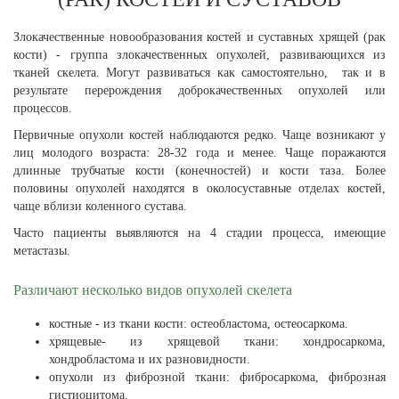
Злокачественные новообразования костей и суставных хрящей (рак
кости) - группа злокачественных опухолей, развивающихся из
тканей скелета. Могут развиваться как самостоятельно, так и в
результате перерождения доброкачественных опухолей или
процессов.
Первичные опухоли костей наблюдаются редко. Чаще возникают у
лиц молодого возраста: 28-32 года и менее. Чаще поражаются
длинные трубчатые кости (конечностей) и кости таза. Более
половины опухолей находятся в околосуставные отделах костей,
чаще вблизи коленного сустава.
Часто пациенты выявляются на 4 стадии процесса, имеющие
метастазы.
Различают несколько видов опухолей скелета
костные - из ткани кости: остеобластома, остеосаркома.
хрящевые- из хрящевой ткани: хондросаркома,
хондробластома и их разновидности.
опухоли из фиброзной ткани: фибросаркома, фиброзная
гистиоцитома.