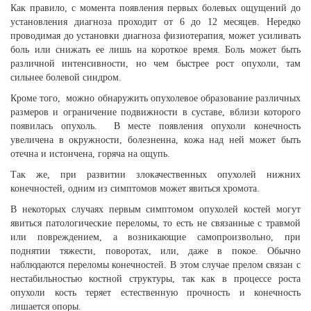
Как правило, с момента появления первых болевых ощущений до
установления диагноза проходит от 6 до 12 месяцев. Нередко
проводимая до установки диагноза физиотерапия, может усиливать
боль или снижать ее лишь на короткое время. Боль может быть
различной интенсивности, но чем быстрее рост опухоли, там
сильнее болевой синдром.
Кроме того, можно обнаружить опухолевое образование различных
размеров и ограничение подвижности в суставе, вблизи которого
появилась опухоль. В месте появления опухоли конечность
увеличена в окружности, болезненна, кожа над ней может быть
отечна и истончена, горяча на ощупь.
Так же, при развитии злокачественных опухолей нижних
конечностей, одним из симптомов может явиться хромота.
В некоторых случаях первым симптомом опухолей костей могут
явиться патологические переломы, то есть не связанные с травмой
или повреждением, а возникающие самопроизвольно, при
поднятии тяжести, поворотах, или, даже в покое. Обычно
наблюдаются переломы конечностей. В этом случае прелом связан с
нестабильностью костной структуры, так как в процессе роста
опухоли кость теряет естественную прочность и конечность
лишается опоры.