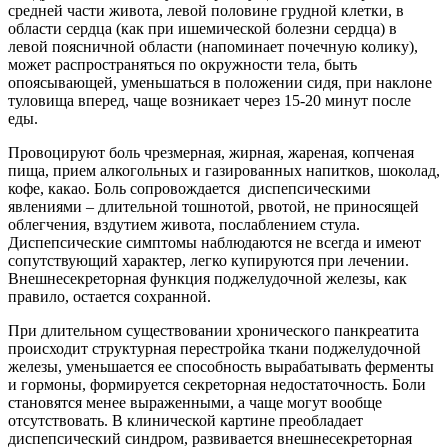
средней части живота, левой половине грудной клетки, в
области сердца (как при ишемической болезни сердца) в
левой поясничной области (напоминает почечную колику),
может распространяться по окружности тела, быть
опоясывающей, уменьшаться в положении сидя, при наклоне
туловища вперед, чаще возникает через 15-20 минут после
еды.
Провоцируют боль чрезмерная, жирная, жареная, копченая
пища, прием алкогольных и газированных напитков, шоколад,
кофе, какао. Боль сопровождается диспепсическими
явлениями – длительной тошнотой, рвотой, не приносящей
облегчения, вздутием живота, послаблением стула.
Диспепсические симптомы наблюдаются не всегда и имеют
сопутствующий характер, легко купируются при лечении.
Внешнесекреторная функция поджелудочной железы, как
правило, остается сохранной.
При длительном существовании хронического панкреатита
происходит структурная перестройка ткани поджелудочной
железы, уменьшается ее способность вырабатывать ферменты
и гормоны, формируется секреторная недостаточность. Боли
становятся менее выраженными, а чаще могут вообще
отсутствовать. В клинической картине преобладает
диспепсический синдром, развивается внешнесекреторная