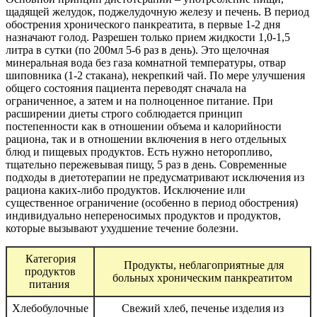
щадящей желудок, поджелудочную железу и печень. В период
обострения хронического панкреатита, в первые 1-2 дня
назначают голод. Разрешен только прием жидкости 1,0-1,5
литра в сутки (по 200мл 5-6 раз в день). Это щелочная
минеральная вода без газа комнатной температуры, отвар
шиповника (1-2 стакана), некрепкий чай. По мере улучшения
общего состояния пациента переводят сначала на
ограниченное, а затем и на полноценное питание. При
расширении диеты строго соблюдается принцип
постепенности как в отношении объема и калорийности
рациона, так и в отношении включения в него отдельных
блюд и пищевых продуктов. Есть нужно неторопливо,
тщательно пережевывая пищу, 5 раз в день. Современные
подходы в диетотерапии не предусматривают исключения из
рациона каких-либо продуктов. Исключение или
существенное ограничение (особенно в период обострения)
индивидуально непереносимых продуктов и продуктов,
которые вызывают ухудшение течение болезни.
Категория
Продукты, неблагоприятные для
продуктов
больных хроническим панкреатитом
питания
Хлебобулочные
Свежий хлеб, печенье изделия из