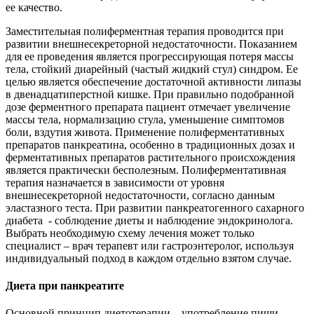
ее качество.
Заместительная полиферментная терапия проводится при
развитии внешнесекреторной недостаточности. Показанием
для ее проведения является прогрессирующая потеря массы
тела, стойкий диарейный (частый жидкий стул) синдром. Ее
целью является обеспечение достаточной активности липазы
в двенадцатиперстной кишке. При правильно подобранной
дозе ферментного препарата пациент отмечает увеличение
массы тела, нормализацию стула, уменьшение симптомов
боли, вздутия живота. Применение полиферментативных
препаратов панкреатина, особенно в традиционных дозах и
ферментативных препаратов растительного происхождения
является практически бесполезным. Полиферментативная
терапия назначается в зависимости от уровня
внешнесекреторной недостаточности, согласно данным
эластазного теста. При развитии панкреатогенного сахарного
диабета - соблюдение диеты и наблюдение эндокринолога.
Выбрать необходимую схему лечения может только
специалист – врач терапевт или гастроэнтеролог, используя
индивидуальный подход в каждом отдельно взятом случае.
Диета при панкреатите
Основной принцип диетотерапии – употребление пищи,