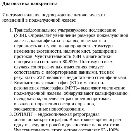
Диагностика панкреатита
Инструментальное подтверждение патологических
изменений в поджелудочной железе:
Трансабдоминальное ультразвуковое исследование
(УЗИ). Определяет увеличение размеров поджелудочной
железы, кальцификаты в тканях, нечеткость и
неровность контуров, неоднородность структуры,
изменение эхогенности, наличие кист, расширение
протоков. Чувствительность УЗИ в диагностики
панкреатита составляет 80-85%. Поэтому во всех
случаях сонографичных изменениях следует
сопоставлять с лабораторными данными, так как
результаты УЗИ являются недостаточно специфичными.
Компьютерная томография (КТ) и магнитно-
резонансная томография (МРТ)– выявляют увеличение
поджелудочной железы, обнаруживают кальцификацию,
псевдокисты, определяет расширения протоков,
выявляют поражения соседних органов,
злокачественные новообразования.
ЭРПХПГ – эндоскопическая ретроградная
холангиопанкреатография. В настоящее время играет
одну из ведущих ролей в диагностике панкреатитов.
Чувствительность этого метода составляет 93 -100%.