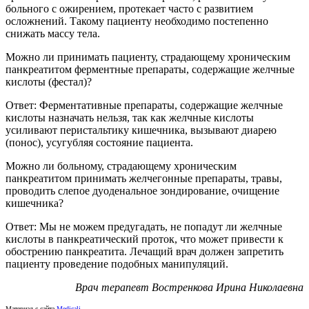
больного с ожирением, протекает часто с развитием
осложнений. Такому пациенту необходимо постепенно
снижать массу тела.
Можно ли принимать пациенту, страдающему хроническим
панкреатитом ферментные препараты, содержащие желчные
кислоты (фестал)?
Ответ: Ферментативные препараты, содержащие желчные
кислоты назначать нельзя, так как желчные кислоты
усиливают перистальтику кишечника, вызывают диарею
(понос), усугубляя состояние пациента.
Можно ли больному, страдающему хроническим
панкреатитом принимать желчегонные препараты, травы,
проводить слепое дуоденальное зондирование, очищение
кишечника?
Ответ: Мы не можем предугадать, не попадут ли желчные
кислоты в панкреатический проток, что может привести к
обострению панкреатита. Лечащий врач должен запретить
пациенту проведение подобных манипуляций.
Врач терапевт Востренкова Ирина Николаевна
Материал с сайта
Medicalj