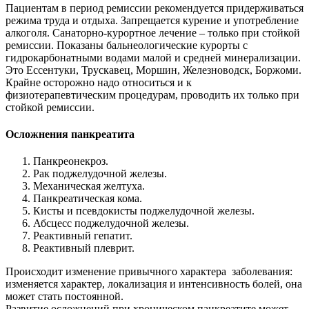
Пациентам в период ремиссии рекомендуется придерживаться
режима труда и отдыха. Запрещается курение и употребление
алкоголя. Санаторно-курортное лечение – только при стойкой
ремиссии. Показаны бальнеологические курорты с
гидрокарбонатными водами малой и средней минерализации.
Это Ессентуки, Трускавец, Моршин, Железноводск, Боржоми.
Крайне осторожно надо относиться и к
физиотерапевтическим процедурам, проводить их только при
стойкой ремиссии.
Осложнения панкреатита
Панкреонекроз.
Рак поджелудочной железы.
Механическая желтуха.
Панкреатическая кома.
Кисты и псевдокисты поджелудочной железы.
Абсцесс поджелудочной железы.
Реактивный гепатит.
Реактивный плеврит.
Происходит изменение привычного характера заболевания:
изменяется характер, локализация и интенсивность болей, она
может стать постоянной.
Развитие осложнений при хроническом панкреатите может