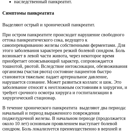
наследственный панкреатит.
Симптомы панкреатита
Выделяют острый и хронический панкреатит.
При остром панкреатите происходит нарушение свободного
оттока панкреатического сока, ведущего к
самоперевариванию железы собственными ферментами. Для
этого заболевания характерен резкий болевой синдром. Боль
возникает в левой части живота, через некоторое время
приобретает опоясывающий характер, сопровождается
тошнотой, рвотой. Вследствие интоксикации, обезвоживания
организма (частая рвота) состояние пациентов быстро
становится тяжелым: падает артериальное давление,
нарушается сознание. Может развиться коллапс и шок. Это
заболевание относят к неотложным состояниям в хирургии, и
требует срочного осмотра хирурга и госпитализации в
хирургический стационар.
В течение хронического панкреатита выделяют два периода:
начальный и период выраженного повреждения
поджелудочной железы. В начальном периоде (продолжается
около 10 лет) основным проявлением выступает болевой
синдром. Боль локализуется преимущественно в верхней и