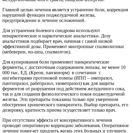
Главной целью лечения является устранение боли, коррекция
нарушений функции поджелудочной железы,
предупреждение и лечение осложнений.
Для устранения болевого синдрома используют
ненаркотические и наркотические анальгетики. Дозу
анальгетиков подбирает врач, начиная с самой низкой
эффективной дозы. Применяют миотропные спазмолитики
(мебеверин, но-шпа, спазмолгон).
Для купирования боли применяют панкреатические
ферменты, с достаточным содержанием липазы, не менее 10
000 тыс. ЕД. (Креон, панзинорм) в сочетании с
ингибиторами протоновой помпы (ИПП – омепразол,
пантопразол, рабепразол, эзомепразол) как для защиты
ферментов от разрушения под действием желудочного сока,
так и для создания физиологического покоя поджелудочной
железы. Эти препараты показаны только при умеренном
обострении хронического панкреатита. Выбор препарата, его
дозировку, кратность приема осуществляет только врач.
При отсутствии эффекта от консервативного лечения
проводят оперативную коррекцию заболевания. Оперативное
лечение помогает продлить жизнь этих больных и улучшить