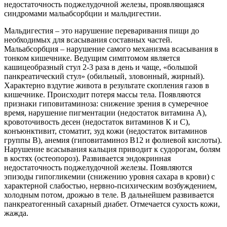
недостаточность поджелудочной железы, проявляющаяся
синдромами мальабсорбции и мальдигестии.
Мальдигестия – это нарушение переваривания пищи до
необходимых для всасывания составных частей.
Мальабсорбция – нарушение самого механизма всасывания в
тонком кишечнике. Ведущим симптомом является
кашицеобразный стул 2-3 раза в день и чаще, «большой
панкреатический стул» (обильный, зловонный, жирный).
Характерно вздутие живота в результате скопления газов в
кишечнике. Происходит потеря массы тела. Появляются
признаки гиповитаминоза: снижение зрения в сумеречное
время, нарушение пигментации (недостаток витамина А),
кровоточивость десен (недостаток витаминов К и С),
конъюнктивит, стоматит, зуд кожи (недостаток витаминов
группы В), анемия (гиповитаминоз В12 и фолиевой кислоты).
Нарушение всасывания кальция приводит к судорогам, болям
в костях (остеопороз). Развивается эндокринная
недостаточность поджелудочной железы. Появляются
эпизоды гипогликемии (снижению уровня сахара в крови) с
характерной слабостью, нервно-психическим возбуждением,
холодным потом, дрожью в теле. В дальнейшем развивается
панкреатогенный сахарный диабет. Отмечается сухость кожи,
жажда.