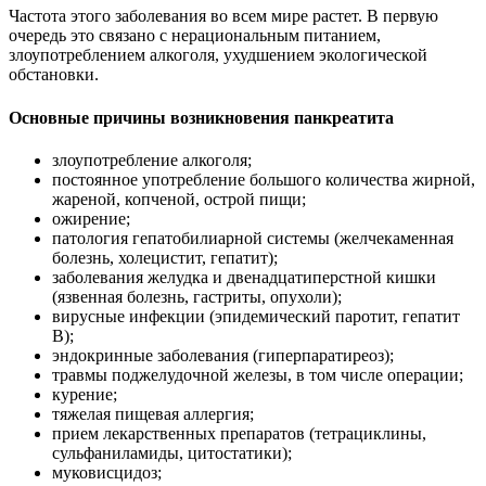
Частота этого заболевания во всем мире растет. В первую
очередь это связано с нерациональным питанием,
злоупотреблением алкоголя, ухудшением экологической
обстановки.
Основные причины возникновения панкреатита
злоупотребление алкоголя;
постоянное употребление большого количества жирной,
жареной, копченой, острой пищи;
ожирение;
патология гепатобилиарной системы (желчекаменная
болезнь, холецистит, гепатит);
заболевания желудка и двенадцатиперстной кишки
(язвенная болезнь, гастриты, опухоли);
вирусные инфекции (эпидемический паротит, гепатит
В);
эндокринные заболевания (гиперпаратиреоз);
травмы поджелудочной железы, в том числе операции;
курение;
тяжелая пищевая аллергия;
прием лекарственных препаратов (тетрациклины,
сульфаниламиды, цитостатики);
муковисцидоз;