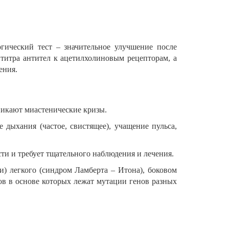
гический тест – значительное улучшение после
 титра антител к ацетилхолиновым рецепторам, а
ения.
никают миастенические кризы.
дыхания (частое, свистящее), учащение пульса,
и и требует тщательного наблюдения и лечения.
) легкого (синдром Ламберта – Итона), боковом
ов в основе которых лежат мутации генов разных