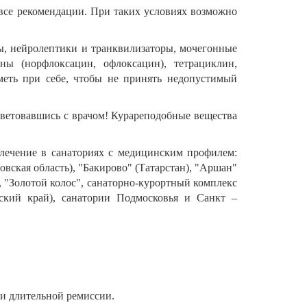
все рекомендации. При таких условиях возможно
ты, нейролептики и транквилизаторы, мочегонные
ны (норфлоксацин, офлоксацин), тетрациклин,
меть при себе, чтобы не принять недопустимый
советовавшись с врачом! Курареподобные вещества
 лечение в санаториях с медицинским профилем:
вская область), "Бакирово" (Татарстан), "Аршан"
, "Золотой колос", санаторно-курортный комплекс
рский край), санатории Подмосковья и Санкт –
 и длительной ремиссии.