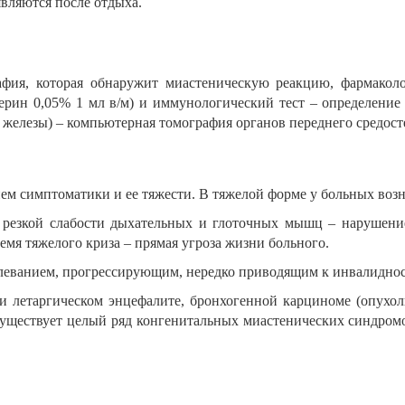
вляются после отдыха.
афия, которая обнаружит миастеническую реакцию, фармаколо
ерин 0,05% 1 мл в/м) и иммунологический тест – определение
железы) – компьютерная томография органов переднего средост
ем симптоматики и ее тяжести. В тяжелой форме у больных воз
резкой слабости дыхательных и глоточных мышц – нарушение 
мя тяжелого криза – прямая угроза жизни больного.
леванием, прогрессирующим, нередко приводящим к инвалидност
 летаргическом энцефалите, бронхогенной карциноме (опухоли
Существует целый ряд конгенитальных миастенических синдром