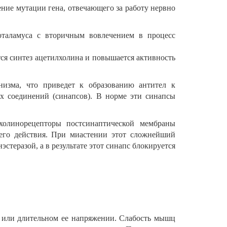
ение мутации гена, отвечающего за работу нервно
оталамуса с вторичным вовлечением в процесс
я синтез ацетилхолина и повышается активность
изма, что приведет к образованию антител к
х соединений (синапсов). В норме эти синапсы
холинорецепторы постсинаптической мембраны
 его действия. При миастении этот сложнейший
стеразой, а в результате этот синапс блокируется
е или длительном ее напряжении. Слабость мышц