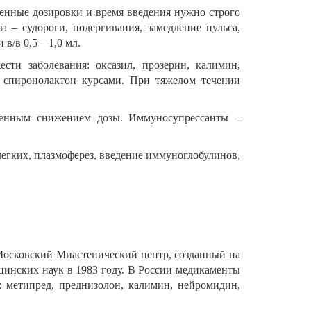
енные дозировки и время введения нужно строго
а – судороги, подергивания, замедление пульса,
в/в 0,5 – 1,0 мл.
сти заболевания: оксазил, прозерин, калимин,
т спиронолактон курсами. При тяжелом течении
епенным снижением дозы. Иммуносупрессанты –
егких, плазмоферез, введение иммуноглобулинов,
Московский Миастенический центр, созданный на
инских наук в 1983 году. В России медикаменты
: метипред, преднизолон, калимин, нейромидин,