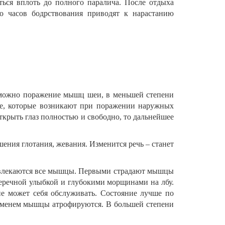
ться вплоть до полного паралича. После отдыха
ко часов бодрствования приводят к нарастанию
можно поражение мышц шеи, в меньшей степени
ие, которые возникают при поражении наружных
крыть глаз полностью и свободно, то дальнейшее
ния глотания, жевания. Изменится речь – станет
вовлекаются все мышцы. Первыми страдают мышцы
еречной улыбкой и глубокими морщинами на лбу.
не может себя обслуживать. Состояние лучше по
ременем мышцы атрофируются. В большей степени