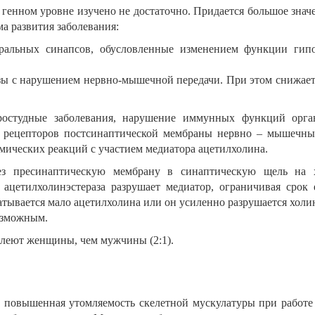
а генном уровне изучено не достаточно. Придается большое знач
 развития заболевания:
ральных синапсов, обусловленные изменением функции гип
ы с нарушением нервно-мышечной передачи. При этом снижаетс
ростудные заболевания, нарушение иммунных функций орган
 рецепторов постсинаптической мембраны нервно – мышечны
мических реакций с участием медиатора ацетилхолина.
ез пресинаптическую мембрану в синаптическую щель на 
 ацетилхолинэстераза разрушает медиатор, ограничивая срок
ывается мало ацетилхолина или он усиленно разрушается холинэ
озможным.
болеют женщины, чем мужчины (2:1).
о повышенная утомляемость скелетной мускулатуры при работ