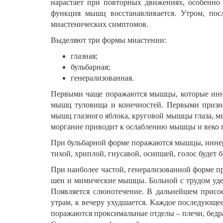
нарастает при повторных движениях, особенно 
функция мышц восстанавливается. Утром, посл
миастенических симптомов.
Выделяют три формы миастении:
глазная;
бульбарная;
генерализованная.
Первыми чаще поражаются мышцы, которые инн
мышц туловища и конечностей. Первыми призна
мышц глазного яблока, круговой мышцы глаза, м
моргание приводит к ослаблению мышцы и веко пр
При бульбарной форме поражаются мышцы, иннерв
тихой, хриплой, гнусавой, осипшей, голос будет 
При наиболее частой, генерализованной форме 
шеи и мимические мышцы. Больной с трудом уде
Появляется слюнотечение. В дальнейшем присое
утрам, к вечеру ухудшается. Каждое последующ
поражаются проксимальные отделы – плечи, бедр