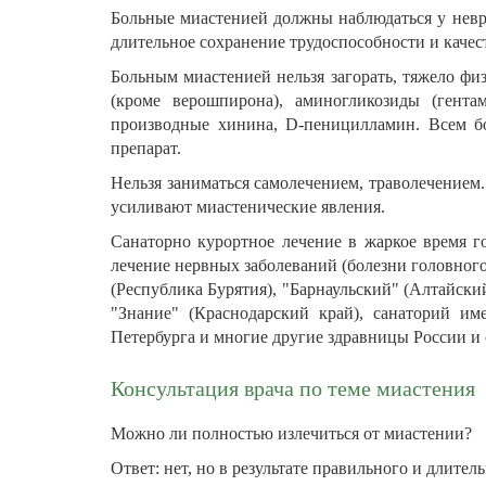
Больные миастенией должны наблюдаться у невр
длительное сохранение трудоспособности и качес
Больным миастенией нельзя загорать, тяжело фи
(кроме верошпирона), аминогликозиды (гента
производные хинина, D-пеницилламин. Всем бо
препарат.
Нельзя заниматься самолечением, траволечением.
усиливают миастенические явления.
Санаторно курортное лечение в жаркое время г
лечение нервных заболеваний (болезни головного
(Республика Бурятия), "Барнаульский" (Алтайски
"Знание" (Краснодарский край), санаторий им
Петербурга и многие другие здравницы России и 
Консультация врача по теме миастения
Можно ли полностью излечиться от миастении?
Ответ: нет, но в результате правильного и длит