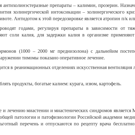
 антихолинэстеразные препараты – калимин, прозерин. Назнач
вития холинергической интоксикации – холинергического криз
воте. Антидотом к этой передозировке является атропин п/к или 
оводят годами, регулируя препараты в зависимости от тяже
яют соли калия, для задержки калия в организме применяю
ормонов (1000 – 2000 мг преднизолона) с дальнейим пост
наружении тимомы показано оперативное лечение.
дится в реанимационных отделениях искусственная вентиляция л
блять продукты, богатые калием: курага, изюм, картофель.
 и лечению миастении и миастенических синдромов является 
общей патологии и патофизиологии Российской академии медиц
ьготный перечень и отпускаются по рецепту врача бесплатно