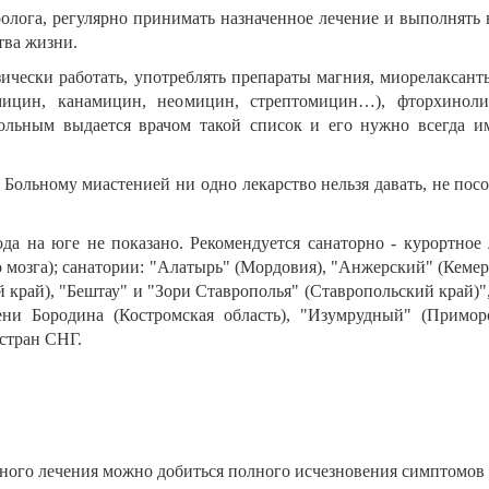
олога, регулярно принимать назначенное лечение и выполнять 
тва жизни.
зически работать, употреблять препараты магния, миорелаксан
мицин, канамицин, неомицин, стрептомицин…), фторхиноли
льным выдается врачом такой список и его нужно всегда и
 Больному миастенией ни одно лекарство нельзя давать, не по
ода на юге не показано. Рекомендуется санаторно - курортное
 мозга); санатории: "Алатырь" (Мордовия), "Анжерский" (Кемеро
й край), "Бештау" и "Зори Ставрополья" (Ставропольский край)"
ени Бородина (Костромская область), "Изумрудный" (Примо
стран СНГ.
ельного лечения можно добиться полного исчезновения симптомов