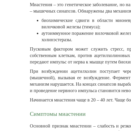
Миастения – это генетическое заболевание, но н
– мышечных синапсов. Обнаружены два механизма
биохимические сдвиги в области мионев
вилочковой железы (тимуса);
аутоиммунное поражение вилочковой желез
холинэстеразы.
Пусковым фактором может служить стресс, п
собственным клеткам, против ацетилхолиновых
передают импульс от нерва к мышце путем биохи
При возбуждении ацетилхолин поступает чер
(мышечной), вызывая ее возбуждение. Фермент
механизм нарушается. На концах синапсов вырабат
и проведение нервного импульса становится нев
Начинается миастения чаще в 20 – 40 лет. Чаще 
Симптомы миастении
Основной признак миастении – слабость и резк