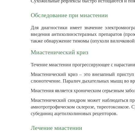
Сухожильные рефлексы быстро истощаются и поя
Обследование при миастении
Для диагностики имеет значение электромиогр
введения антихолинэстеразных препаратов (проз
также обнаружение тимомы (опухоли вилочковой 
Миастенический криз
Течение миастении прогрессирующее с нарастани
Миастенический криз – это внезапный приступ 
слюнотечение. Паралич дыхательных мышц во вре
Миастения является хроническим серьезным забо
Миастенический синдром может наблюдаться при
амиотротрофическом склерозе, тиреотоксикозе. 
субединиц ацетилхолиновых рецепторов.
Лечение миастении