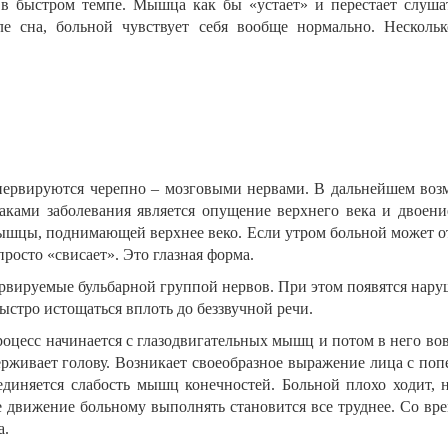
в быстром темпе. Мышца как бы «устает» и перестает слуша
е сна, больной чувствует себя вообще нормально. Несколь
ервируются черепно – мозговыми нервами. В дальнейшем воз
ками заболевания является опущение верхнего века и двоен
ышцы, поднимающей верхнее веко. Если утром больной может от
осто «свисает». Это глазная форма.
ируемые бульбарной группой нервов. При этом появятся наруше
быстро истощаться вплоть до беззвучной речи.
процесс начинается с глазодвигательных мышц и потом в него 
рживает голову. Возникает своеобразное выражение лица с поп
диняется слабость мышц конечностей. Больной плохо ходит, 
ее движение больному выполнять становится все труднее. Со в
а.