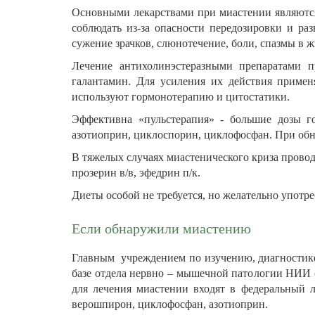
Основными лекарствами при миастении являются
соблюдать из-за опасности передозировки и раз
сужение зрачков, слюнотечение, боли, спазмы в жи
Лечение антихолинэстеразными препаратами пр
галантамин. Для усиления их действия примен
используют гормонотерапию и цитостатики.
Эффективна «пульстерапия» - большие дозы г
азотиоприн, циклоспорин, циклофосфан. При об
В тяжелых случаях миастенического криза прово
прозерин в/в, эфедрин п/к.
Диеты особой не требуется, но желательно употре
Если обнаружили миастению
Главным учреждением по изучению, диагностике
базе отдела нервно – мышечной патологии НИИ 
для лечения миастении входят в федеральный л
верошпирон, циклофосфан, азотиоприн.