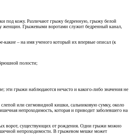
и под кожу. Различают грыжу бедренную, грыжу белой
 у женщин. Грыжевыми воротами служит бедренный канал,
-какие – на имя ученого который их впервые описал (к
 брюшной полости;
е; эти грыжи наблюдаются нечасто и какого-либо значения не
слепой или сигмовидной кишки, сальниковую сумку, около
кишечная непроходимость, которая и приводит заболевшего на
вых ворот, существующих от рождения. Одни грыжи можно
кишечной непроходимости. В грыжевом мешке может