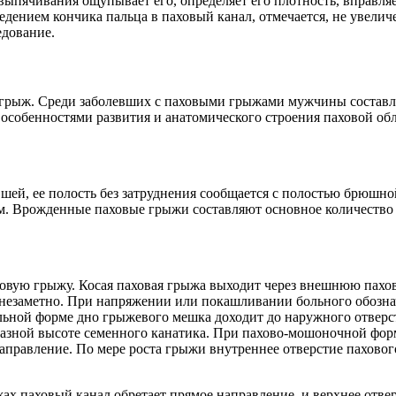
ыпячивания ощупывает его, определяет его плотность, вправляет
едением кончика пальца в паховый канал, отмечается, не увелич
едование.
 грыж. Среди заболевших с паховыми грыжами мужчины составля
 особенностями развития и анатомического строения паховой о
ей, ее полость без затруднения сообщается с полостью брюшно
. Врожденные паховые грыжи составляют основное количество г
ую грыжу. Косая паховая грыжа выходит через внешнюю пахову
 незаметно. При напряжении или покашливании больного обозна
нальной форме дно грыжевого мешка доходит до наружного отвер
 разной высоте семенного канатика. При пахово-мошоночной фор
направление. По мере роста грыжи внутреннее отверстие пахово
паховый канал обретает прямое направление, и верхнее отверс