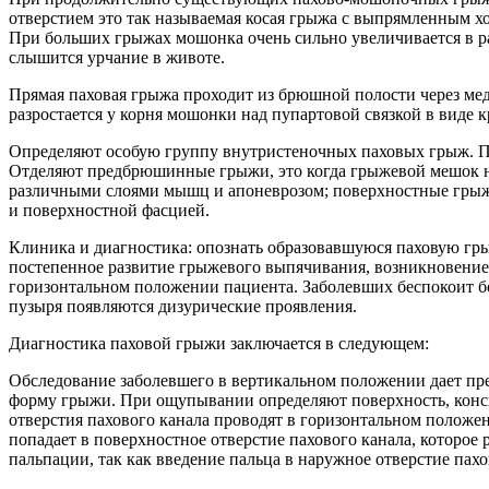
отверстием это так называемая косая грыжа с выпрямленным х
При больших грыжах мошонка очень сильно увеличивается в р
слышится урчание в животе.
Прямая паховая грыжа проходит из брюшной полости через мед
разростается у корня мошонки над пупартовой связкой в виде к
Определяют особую группу внутристеночных паховых грыж. П
Отделяют предбрюшинные грыжи, это когда грыжевой мешок 
различными слоями мышц и апоневрозом; поверхностные грыж
и поверхностной фасцией.
Клиника и диагностика: опознать образовавшуюся паховую гр
постепенное развитие грыжевого выпячивания, возникновение
горизонтальном положении пациента. Заболевших беспокоит бо
пузыря появляются дизурические проявления.
Диагностика паховой грыжи заключается в следующем:
Обследование заболевшего в вертикальном положении дает пр
форму грыжи. При ощупывании определяют поверхность, конси
отверстия пахового канала проводят в горизонтальном полож
попадает в поверхностное отверстие пахового канала, которо
пальпации, так как введение пальца в наружное отверстие пах