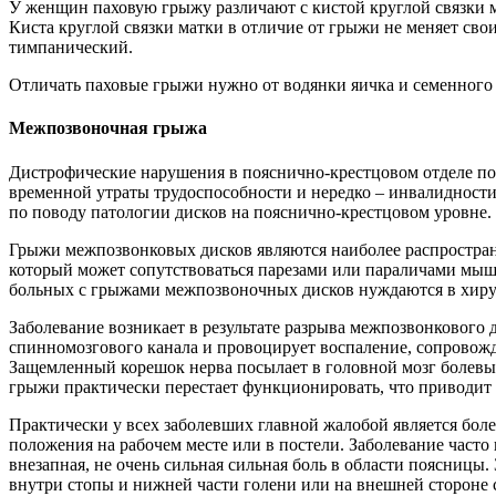
У женщин паховую грыжу различают с кистой круглой связки ма
Киста круглой связки матки в отличие от грыжи не меняет сво
тимпанический.
Отличать паховые грыжи нужно от водянки яичка и семенного 
Межпозвоночная грыжа
Дистрофические нарушения в пояснично-крестцовом отделе поз
временной утраты трудоспособности и нередко – инвалидности
по поводу патологии дисков на пояснично-крестцовом уровне.
Грыжи межпозвонковых дисков являются наиболее распростра
который может сопутствоваться парезами или параличами мыш
больных с грыжами межпозвоночных дисков нуждаются в хиру
Заболевание возникает в результате разрыва межпозвонкового д
спинномозгового канала и провоцирует воспаление, сопровожда
Защемленный корешок нерва посылает в головной мозг болевые
грыжи практически перестает функционировать, что приводит 
Практически у всех заболевших главной жалобой является бол
положения на рабочем месте или в постели. Заболевание часто
внезапная, не очень сильная сильная боль в области поясницы. 
внутри стопы и нижней части голени или на внешней стороне 