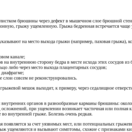
листком брюшины через дефект в мышечном слое брюшной стенк
онную, грыжу ущемленную. Грыжа бедренная встречается чаще
казывают на место выхода грыжи (например, паховая грыжа), кое
овом канале;
в на внутреннюю сторону бедра в месте исхода этих сосудов из
ьцо либо через место выхода плацентарных сосудов;
 диафрагме;
 слои совсем не реконструировались.
грыжевой мешок выходит, к примеру, через седалищное отверсти
нутренних органов в разнообразные карманы брюшины: около 
од осложнений, при ущемлении возникает частичная или полная 
 во внутренней грыже. Болезнь очень редкая.
 появляется за счет уязвимых мест, или потенциальных грыже
 грыж ущемляются и вызывают симптомы, схожие с признаками 