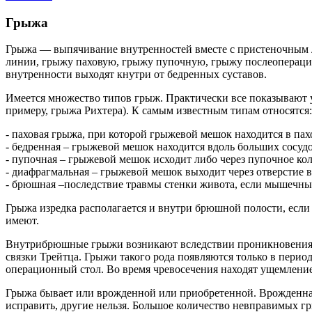
Грыжа
Грыжа — выпячивание внутренностей вместе с пристеночным 
линии, грыжу паховую, грыжу пупочную, грыжу послеопераци
внутренности выходят кнутри от бедренных суставов.
Имеется множество типов грыж. Практически все показывают у
примеру, грыжа Рихтера). К самым известным типам относятся:
- паховая грыжа, при которой грыжевой мешок находится в пах
- бедренная – грыжевой мешок находится вдоль больших сосудо
- пупочная – грыжевой мешок исходит либо через пупочное кол
- диафрагмальная – грыжевой мешок выходит через отверстие в
- брюшная –последствие травмы стенки живота, если мышечные
Грыжа изредка располагается и внутри брюшной полости, если 
имеют.
Внутрибрюшные грыжи возникают вследствии проникновения в
связки Трейтца. Грыжи такого рода появляются только в пери
операционный стол. Во время чревосечения находят ущемление
Грыжа бывает или врожденной или приобретенной. Врожденная
исправить, другие нельзя. Большое количество невправимых