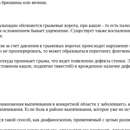
ка брюшины или яичник.
альпации обознаются грыжевые ворота, при кашле - то есть пале
м осложнением бывает ущемление. Существует также воспалени
е.
м за счет давления в грыжевых воротах происходит нарушение 
н не прооперировать, то может образоваться перитонит, флегмо
 откуда проникает грыжа, что ведет появлению дефекта стенки.
тоянном кашле, поднятии тяжестей) и врожденное наличие дефе
никновения выпячивания в конкретной области у заболевшего, ко
ячивания. Если боль в районе выпячивания, которое уже не исчез
ся такой способ, как диафаноскопия, применяемый с целью разл