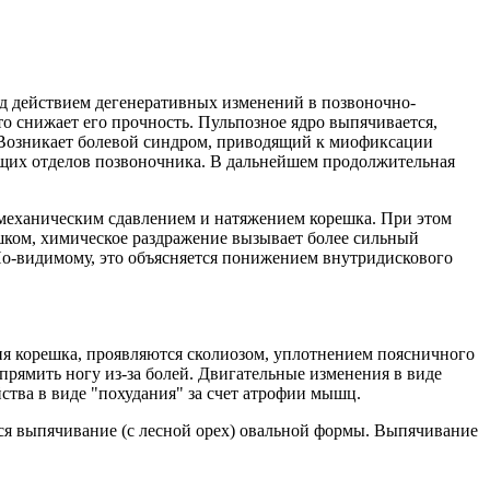
Под действием дегенеративных изменений в позвоночно-
о снижает его прочность. Пульпозное ядро выпячивается,
. Возникает болевой синдром, приводящий к миофиксации
щих отделов позвоночника. В дальнейшем продолжительная
 механическим сдавлением и натяжением корешка. При этом
шком, химическое раздражение вызывает более сильный
По-видимому, это объясняется понижением внутридискового
я корешка, проявляются сколиозом, уплотнением поясничного
рямить ногу из-за болей. Двигательные изменения в виде
ства в виде "похудания" за счет атрофии мышц.
ся выпячивание (с лесной орех) овальной формы. Выпячивание