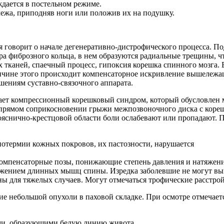
ждается в постельном режиме.
лежа, приподняв ноги или положив их на подушку.
ая говорит о начале дегенеративно-дистрофического процесса. 
а фиброзного кольца, в нем образуются радиальные трещины, чт
х тканей, спаечный процесс, гипоксия корешка спинного мозга
ичине этого происходит компенсаторное искривление вышележа
шениям суставно-связочного аппарата.
икает компрессионный корешковый синдром, который обусловлен
и прямом соприкосновении грыжи межпозвоночного диска с коре
ояснично-крестцовой области боли ослабевают или пропадают. 
потермии кожных покровов, их пастозности, нарушается
омпенсаторные позы, понижающие степень давления и натяжени
яжением длинных мышц спины. Изредка заболевшие не могут вып
ны для тяжелых случаев. Могут отмечаться трофические расстрой
е небольшой опухоли в паховой складке. При осмотре отмечает
ми, образующими белую линию живота.