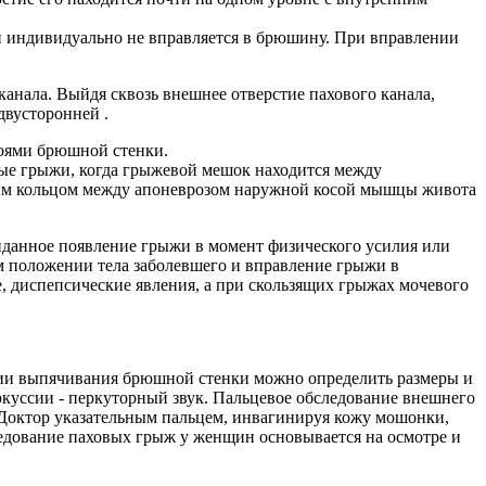
и индивидуально не вправляется в брюшину. При вправлении
анала. Выйдя сквозь внешнее отверстие пахового канала,
двусторонней .
оями брюшной стенки.
е грыжи, когда грыжевой мешок находится между
ым кольцом между апоневрозом наружной косой мышцы живота
иданное появление грыжи в момент физического усилия или
 положении тела заболевшего и вправление грыжи в
, диспепсические явления, а при скользящих грыжах мочевого
нии выпячивания брюшной стенки можно определить размеры и
уссии - перкуторный звук. Пальцевое обследование внешнего
 Доктор указательным пальцем, инвагинируя кожу мошонки,
ледование паховых грыж у женщин основывается на осмотре и