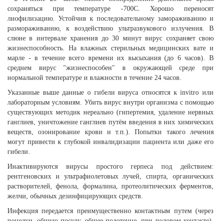
сохраняться при температуре -700C. Хорошо переносят
лиофилизацию. Устойчив к последовательному замораживанию и
размораживанию, к воздействию ультразвукового излучения. В
слюне в интервале хранения до 30 минут вирус сохраняет свою
жизнеспособность. На влажных стерильных медицинских вате и
марле - в течение всего времени их высыхания (до 6 часов). В
среднем вирус "жизнеспособен" в окружающей среде при
нормальной температуре и влажности в течение 24 часов.
Указанные выше данные о гибели вируса относятся к invitro или
лабораторным условиям. Убить вирус внутри организма с помощью
существующих методик нереально (гипертемия, удаление нервных
ганглиев, уничтожение ганглиев путём введения в них химических
веществ, озонирование крови и т.п.). Попытки такого лечения
могут привести к глубокой инвалидизации пациента или даже его
гибели.
Инактивируются вирусы простого герпеса под действием:
рентгеновских и ультрафиолетовых лучей, спирта, органических
растворителей, фенола, формалина, протеолитических ферментов,
желчи, обычных дезинфицирующих средств.
Инфекция передается преимущественно контактным путем (через
поцелуи, общую посуду, общее полотенце, при половом контакте),