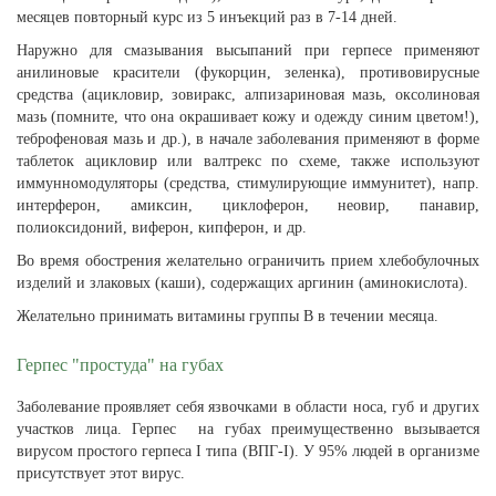
месяцев повторный курс из 5 инъекций раз в 7-14 дней.
Наружно для смазывания высыпаний при герпесе применяют
анилиновые красители (фукорцин, зеленка), противовирусные
средства (ацикловир, зовиракс, алпизариновая мазь, оксолиновая
мазь (помните, что она окрашивает кожу и одежду синим цветом!),
теброфеновая мазь и др.), в начале заболевания применяют в форме
таблеток ацикловир или валтрекс по схеме, также используют
иммунномодуляторы (средства, стимулирующие иммунитет), напр.
интерферон, амиксин, циклоферон, неовир, панавир,
полиоксидоний, виферон, кипферон, и др.
Во время обострения желательно ограничить прием хлебобулочных
изделий и злаковых (каши), содержащих аргинин (аминокислота).
Желательно принимать витамины группы В в течении месяца.
Герпес "простуда" на губах
Заболевание проявляет себя язвочками в области носа, губ и других
участков лица. Герпес на губах преимущественно вызывается
вирусом простого герпеса I типа (ВПГ-I). У 95% людей в организме
присутствует этот вирус.