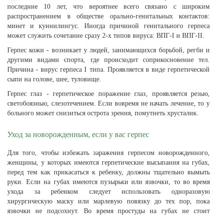
последние 10 лет, что вероятнее всего связано с широким
распространением в обществе орально-генитальных контактов:
минет и куннилингус. Иногда причиной генитального герпеса
может служить сочетание сразу 2-х типов вируса: ВПГ-I и ВПГ-II.
Герпес кожи - возникает у людей, занимающихся борьбой, регби и
другими видами спорта, где происходит соприкосновение тел.
Причина - вирус герпеса I типа. Проявляется в виде герпетической
сыпи на голове, шее, туловище.
Герпес глаз - герпетическое поражение глаз, проявляется резью,
светобоязнью, слезотечением. Если вовремя не начать лечение, то у
больного может снизиться острота зрения, помутнеть хрусталик.
Уход за новорожденным, если у вас герпес
Для того, чтобы избежать заражения герпесом новорожденного,
женщины, у которых имеются герпетические высыпания на губах,
перед тем как прикасаться к ребенку, должны тщательно вымыть
руки. Если на губах имеются пузырьки или язвочки, то во время
ухода за ребенком следует использовать одноразовую
хирургическую маску или марлевую повязку до тех пор, пока
язвочки не подсохнут. Во время простуды на губах не стоит