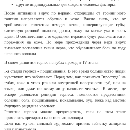
Другие индивидуальные для каждого человека факторы.
После активации вирус по нервам, отходящим от тройничного
ганглия направляется обратно к коже. Важно знать, что от
тройничного сплетения отходят ветви, иннервирующие губы,
слизистую ротовой полости, десны, кожу на мочке уха и часть
щеки. В соответствии с отходящими нервами будут располагаться и
поражения на коже. По мере прохождения через нерв вирус
вызывает воспаление ткани нерва, что обуславливает боль по ходу
нервного волокна.
В своем развитии герпес на губах проходит IV этапа:
I-я стадия герпеса - пощипывания. В это время большинство людей
чувствуют, что заболевают. Перед тем, как появиться "простуде" на
губах, кожа в углах рта или внутренней поверхности губ, или на
языке, или даже по всему лицу начинает чесаться. В месте, где
вскоре разовьется рецидив герпеса, появляются предвестники
болезни: боль, пощипывание, покалывание, зуд. Кожа над местом
будущего рецидива краснеет.
Развитие герпеса можно предотвратить, если на этом этапе
применить препараты на основе ацикловира.
Если вас мучает сильный зуд можно принять таблетку аспирина
или парацетамола.