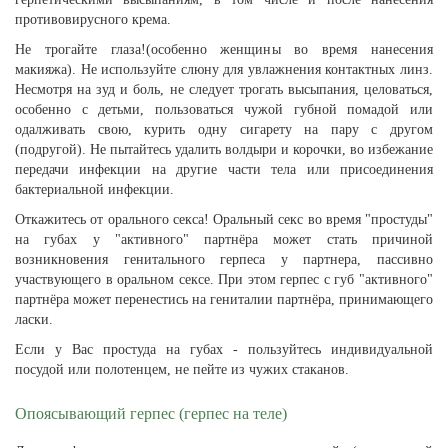
противовирусного крема.
Не трогайте глаза!(особенно женщины во время нанесения
макияжа). Не используйте слюну для увлажнения контактных линз.
Несмотря на зуд и боль, не следует трогать высыпания, целоваться,
особенно с детьми, пользоваться чужой губной помадой или
одалживать свою, курить одну сигарету на пару с другом
(подругой). Не пытайтесь удалить волдыри и корочки, во избежание
передачи инфекции на другие части тела или присоединения
бактериальной инфекции.
Откажитесь от орального секса! Оральный секс во время "простуды"
на губах у "активного" партнёра может стать причиной
возникновения генитального герпеса у партнера, пассивно
участвующего в оральном сексе. При этом герпес с губ "активного"
партнёра может перенестись на гениталии партнёра, принимающего
ласки.
Если у Вас простуда на губах - пользуйтесь индивидуальной
посудой или полотенцем, не пейте из чужих стаканов.
Опоясывающий герпес (герпес на теле)