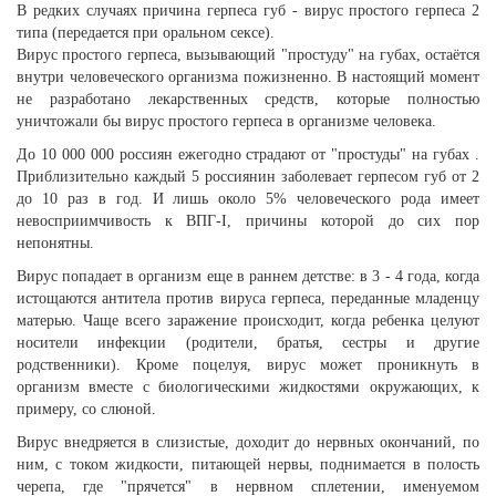
В редких случаях причина герпеса губ - вирус простого герпеса 2
типа (передается при оральном сексе).
Вирус простого герпеса, вызывающий "простуду" на губах, остаётся
внутри человеческого организма пожизненно. В настоящий момент
не разработано лекарственных средств, которые полностью
уничтожали бы вирус простого герпеса в организме человека.
До 10 000 000 россиян ежегодно страдают от "простуды" на губах .
Приблизительно каждый 5 россиянин заболевает герпесом губ от 2
до 10 раз в год. И лишь около 5% человеческого рода имеет
невосприимчивость к ВПГ-I, причины которой до сих пор
непонятны.
Вирус попадает в организм еще в раннем детстве: в 3 - 4 года, когда
истощаются антитела против вируса герпеса, переданные младенцу
матерью. Чаще всего заражение происходит, когда ребенка целуют
носители инфекции (родители, братья, сестры и другие
родственники). Кроме поцелуя, вирус может проникнуть в
организм вместе с биологическими жидкостями окружающих, к
примеру, со слюной.
Вирус внедряется в слизистые, доходит до нервных окончаний, по
ним, с током жидкости, питающей нервы, поднимается в полость
черепа, где "прячется" в нервном сплетении, именуемом