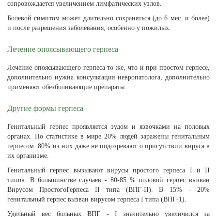
сопровождается увеличением лимфатических узлов.
Болевой симптом может длительно сохраняться (до 6 мес. и более)
и после разрешения заболевания, особенно у пожилых.
Лечение опоясывающего герпеса
Лечение опоясывающего герпеса то же, что и при простом герпесе,
дополнительно нужна консультация невропатолога, дополнительно
применяют обезболивающие препараты.
Другие формы герпеса
Генитальный герпес проявляется зудом и язвочками на половых
органах. По статистике в мире 20% людей заражены генитальным
герпесом. 80% из них даже не подозревают о присутствии вируса в
их организме.
Генитальный герпес вызывают вирусы простого герпеса I и II
типов. В большинстве случаев - 80-85 % половой герпес вызван
Вирусом ПростогоГерпеса II типа (ВПГ-II). В 15% - 20%
генитальный герпес вызван вирусом герпеса I типа (ВПГ-1).
Удельный вес больных ВПГ - I значительно увеличился за