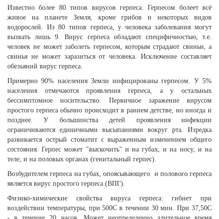
Известно более 80 типов вирусов герпеса. Герпесом болеет всё
живое на планете Земля, кроме грибов и некоторых видов
водорослей. Из 80 типов герпеса, у человека заболевания могут
вызвать лишь 9. Вирус герпеса обладают специфичностью, т.е.
человек не может заболеть герпесом, которым страдают свиньи, а
свинья не может заразиться от человека. Исключение составляет
обезьяний вирус герпеса.
Примерно 90% населения Земли инфицированы герпесом. У 5%
населения отмечаются проявления герпеса, а у остальных
бессимптомное носительство. Первичное заражение вирусом
простого герпеса обычно происходит в раннем детстве, но иногда и
позднее. У большинства детей проявления инфекции
ограничиваются единичными высыпаниями вокруг рта. Изредка
развивается острый стоматит с выраженным изменением общего
состояния. Герпес может "выскочить" и на губах, и на носу, и на
теле, и на половых органах (генитальный герпес).
Возбудителем герпеса на губах, опоясывающего и полового герпеса
является вирус простого герпеса (ВПГ).
Физико-химические свойства вируса герпеса: гибнет при
воздействии температуры, при 500C в течении 30 мин. При 37,50C
- в течение 20 часов. Может неопределенно длительное время