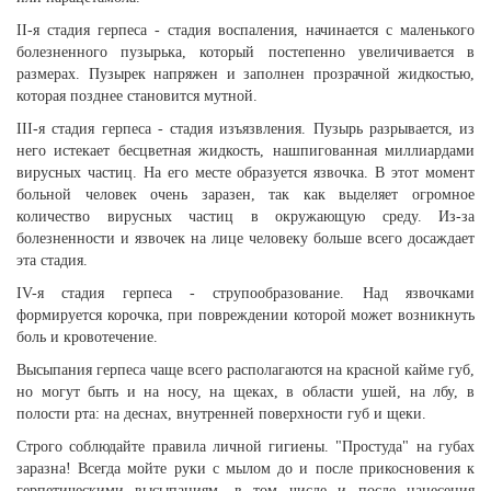
II-я стадия герпеса - стадия воспаления, начинается с маленького
болезненного пузырька, который постепенно увеличивается в
размерах. Пузырек напряжен и заполнен прозрачной жидкостью,
которая позднее становится мутной.
III-я стадия герпеса - стадия изъязвления. Пузырь разрывается, из
него истекает бесцветная жидкость, нашпигованная миллиардами
вирусных частиц. На его месте образуется язвочка. В этот момент
больной человек очень заразен, так как выделяет огромное
количество вирусных частиц в окружающую среду. Из-за
болезненности и язвочек на лице человеку больше всего досаждает
эта стадия.
IV-я стадия герпеса - струпообразование. Над язвочками
формируется корочка, при повреждении которой может возникнуть
боль и кровотечение.
Высыпания герпеса чаще всего располагаются на красной кайме губ,
но могут быть и на носу, на щеках, в области ушей, на лбу, в
полости рта: на деснах, внутренней поверхности губ и щеки.
Строго соблюдайте правила личной гигиены. "Простуда" на губах
заразна! Всегда мойте руки с мылом до и после прикосновения к
герпетическими высыпаниям, в том числе и после нанесения