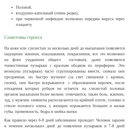
Половой,
воздушно-капельный (очень редко),
при первичной инфекции возможна передача вируса через
плаценту.
Симптомы герпеса
На коже или слизистых за несколько дней до высыпания появляется
ощущение жжения, покалывания, покраснения, все это возможно
на фоне ухудшения общего состояния, далее появляются
тонкостенные пузырьки с красным ободком по перифирии. Эти
везикулы (пузырьки) часто сгруппированны вместе, сначала они
прозрачные, но быстро мутнеют (за счет смешения с кровью,
гноем), они быстро вскрываются с образованием корочек, после
отпадения которых рубцов не остается. на слизистой половых
органов высыпания более мелкие, отмечаются, также боль, жжение,
зуд, у мужчин элементы располагаются на крайней плоти, головке и
стволе полового члена, у женщин поражаются большие и малые
губы, промежность, бедра и шейка матки.
Как правило через 6-8 дней заболевание проходит. Человек заразен
в течении нескольких дней до появления пузырьков и 7-8 дней