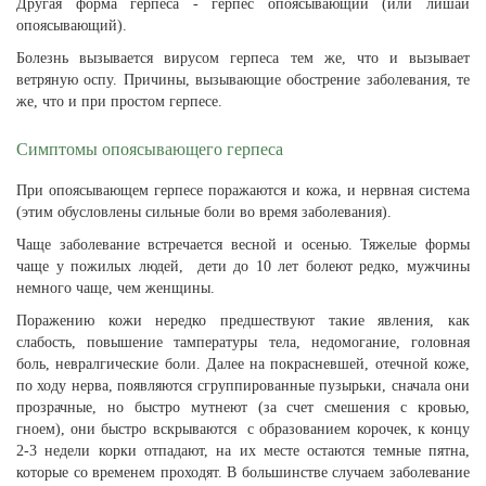
Другая форма герпеса - герпес опоясывающий (или лишай
опоясывающий).
Болезнь вызывается вирусом герпеса тем же, что и вызывает
ветряную оспу. Причины, вызывающие обострение заболевания, те
же, что и при простом герпесе.
Симптомы опоясывающего герпеса
При опоясывающем герпесе поражаются и кожа, и нервная система
(этим обусловлены сильные боли во время заболевания).
Чаще заболевание встречается весной и осенью. Тяжелые формы
чаще у пожилых людей, дети до 10 лет болеют редко, мужчины
немного чаще, чем женщины.
Поражению кожи нередко предшествуют такие явления, как
слабость, повышение тампературы тела, недомогание, головная
боль, невралгические боли. Далее на покрасневшей, отечной коже,
по ходу нерва, появляются сгруппированные пузырьки, сначала они
прозрачные, но быстро мутнеют (за счет смешения с кровью,
гноем), они быстро вскрываются с образованием корочек, к концу
2-3 недели корки отпадают, на их месте остаются темные пятна,
которые со временем проходят. В большинстве случаем заболевание