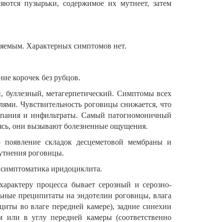
яются пузырьки, содержимое их мутнеет, затем
ляемым. Характерных симптомов нет.
ие корочек без рубцов.
й, буллезный, метагерпетический. Симптомы всех
лями. Чувствительность роговицы снижается, что
ыпания и инфильтраты. Самый патогномоничный
аясь, они вызывают болезненные ощущения.
о появление складок десцеметовой мембраны и
мутнения роговицы.
я симптоматика иридоциклита.
характеру процесса бывает серозный и серозно-
ьные преципитаты на эндотелии роговицы, влага
циты во влаге передней камере), задние синехии
м или в углу передней камеры (соответственно