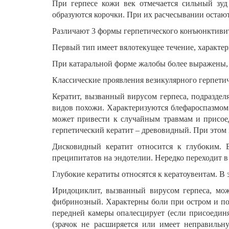
При герпесе кожи век отмечается сильный зуд
образуются корочки. При их расчесывании остаю
Различают 3 формы герпетического конъюнктивита
Первый тип имеет вялотекущее течение, характе
При катаральной форме жалобы более выражены, 
Классические проявления везикулярного герпетич
Кератит, вызванный вирусом герпеса, подраздел
видов похожи. Характеризуются блефароспазмом 
может привести к случайным травмам и присо
герпетический кератит – древовидный. При этом
Дисковидный кератит относится к глубоким. 
преципитатов на эндотелии. Нередко переходит в
Глубокие кератиты относятся к кератоувеитам. В
Иридоциклит, вызванный вирусом герпеса, може
фибринозный. Характерны боли при остром и по
передней камеры опалесцирует (если присоединя
(зрачок не расширяется или имеет неправильн