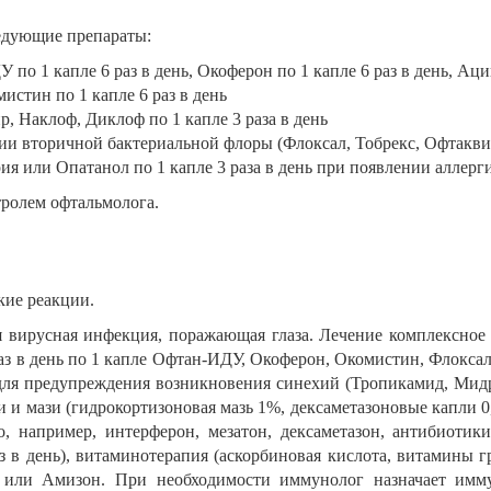
едующие препараты:
о 1 капле 6 раз в день, Окоферон по 1 капле 6 раз в день, Аци
стин по 1 капле 6 раз в день
, Наклоф, Диклоф по 1 капле 3 раза в день
 вторичной бактериальной флоры (Флоксал, Тобрекс, Офтаквикс 
я или Опатанол по 1 капле 3 раза в день при появлении аллерг
тролем офтальмолога.
кие реакции.
я вирусная инфекция, поражающая глаза. Лечение комплексное
раз в день по 1 капле Офтан-ИДУ, Окоферон, Окомистин, Флоксал
для предупреждения возникновения синехий (Тропикамид, Мидри
 и мази (гидрокортизоновая мазь 1%, дексаметазоновые капли 0
, например, интерферон, мезатон, дексаметазон, антибиотик
з в день), витаминотерапия (аскорбиновая кислота, витамины
 или Амизон. При необходимости иммунолог назначает имму