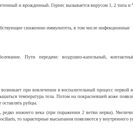
тенный и врожденный. Герпес вызывается вирусом 1, 2 типа и V
обствующие снижению иммунитета, в том числе инфекционные
болевание. Пути передачи: воздушно-капельный, контактны
возникает при вовлечении в воспалительный процесс первой в
вышаться температура тела. Потом на покрасневшей коже появл
т оставлять рубцы.
и, редко нижнего века (при поражении 2 ветви нерва). Увелич
ociliaris, то характерные высыпания появляются у внутреннего у