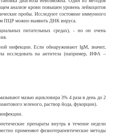
становка диагноза невозможна. Один из методов
бщем анализе крови повышен уровень лейкоцитов
гические пробы. Исследуют состояние иммунного
дом ПЦР можно выявить ДНК вируса.
иальных питательных средах), - но он очень
ния.
нной инфекции. Если обнаруживают IgM, значит,
сла исследовать на антитела (например, ИФА –
мазывают мазью ацикловира 3% 4 раза в день до 2
антового зеленого, раствор йода, фукорцин).
 инфекции.
петические препараты внутрь в течение недели
я местно применяют физиотерапевтические методы