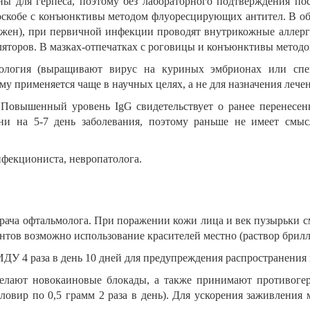
 для герпеса, поэтому без лабораторного подтверждения по
 соскобе с конъюнктивы методом флуоресцирующих антител. В о
ижен), при первичной инфекции проводят внутрикожные аллер
ляторов. В мазках-отпечатках с роговицы и конъюнктивы мето
логия (выращивают вирус на куриных эмбрионах или спец
му применяется чаще в научных целях, а не для назначения лече
 Повышенный уровень IgG свидетельствует о ранее перенесе
ни на 5-7 день заболевания, поэтому раньше не имеет смы
нфекциониста, невропатолога.
рача офтальмолога. При поражении кожи лица и век пузырьки с
тов возможно использование красителей местно (раствор брилли
У 4 раза в день 10 дней для предупреждения распространения
лают новокаиновые блокады, а также принимают противогер
кловир по 0,5 грамм 2 раза в день). Для ускорения заживлени