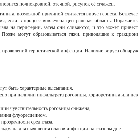
ановится полнокровной, отечной, рисунок её сглажен.
етинита, возможной причиной считается вирус герпеса. Встреча
 если в процесс вовлечена центральная область. Поражается 
чала на периферии, затем они сливаются, и это может привест
 Позже могут образовываться тяжи, приводящие к тракцион
х проявлений герпетической инфекции. Наличие вируса обнаруж
огут быть характерные высыпания,
жено при наличии инфильтрата роговицы, хориоретинита или нев
кции чувствительность роговицы снижена,
вания флуоресцеином,
прозрачности сред глаза,
ольдмана для выявления очагов инфекции на глазном дне.