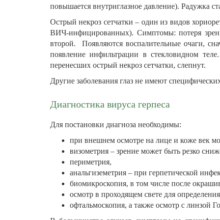
повышается внутриглазное давление). Радужка ст
Острый некроз сетчатки – один из видов хориор
ВИЧ-инфицированных). Симптомы: потеря зрения,
второй. Появляются воспалительные очаги, сна
появление инфильтрации в стекловидном теле.
перенесших острый некроз сетчатки, слепнут.
Другие заболевания глаз не имеют специфически
Диагностика вируса герпеса
Для постановки диагноза необходимы:
при внешнем осмотре на лице и коже век м
визометрия – зрение может быть резко сни
периметрия,
анальгиземетрия – при герпетической инфе
биомикроскопия, в том числе после окраши
осмотр в проходящем свете для определения 
офтальмоскопия, а также осмотр с линзой Г