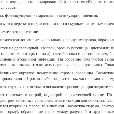
 и жжение, на гиперемированной (покрасневшей) коже появл
тся рубцы.
: фолликулярная, катаральная и везикулярно-язвенная.
ризуется нерезким покраснением глаз и скудным слизистым отде
имеет острое течение.
еского конъюнктивита – высыпания в виде пузырьков, образован
яется на древовидный, краевой, эрозию роговицы, дисковидны
(невозможно открыть глаза), светобоязнью и слезотечением, бо
единению вторичной инфекции. На роговице появляются выс
 пузырьки появляются по ходу нервных волокон роговицы. Лоп
Возникает округлое помутнение стромы роговицы. Возможн
 иридоциклит. Прогноз неблагоприятен, т.к. часто остаются по
 этих случаях к симптомам воспаления роговицы присоединяетс
т протекать в острой, подострой и вялотекущей форме. По 
достром течении, перикорнеальная инъекция конъюнктивы, сал
ется вторичная флора, то гипопион), возможна гифема (эритро
ую форму), образование спаек между радужкой и хрусталико