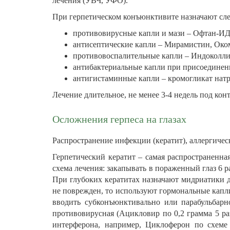
лечения (УВЧ, УФО).
При герпетическом конъюнктивите назначают сл
противовирусные капли и мази – Офтан-ИДУ п
антисептические капли – Мирамистин, Окоми
противовоспалительные капли – Индоколлир
антибактериальные капли при присоединении
антигистаминные капли – кромогликат натри
Лечение длительное, не менее 3-4 недель под кон
Осложнения герпеса на глазах
Распространение инфекции (кератит), аллергичес
Герпетический кератит – самая распространенна
схема лечения: закапывать в пораженный глаз 6 
При глубоких кератитах назначают мидриатики 
не поврежден, то используют гормональные капли
вводить субконъюнктивально или парабульбарно
противовирусная (Ацикловир по 0,2 грамма 5 ра
интерферона, например, Циклоферон по схеме