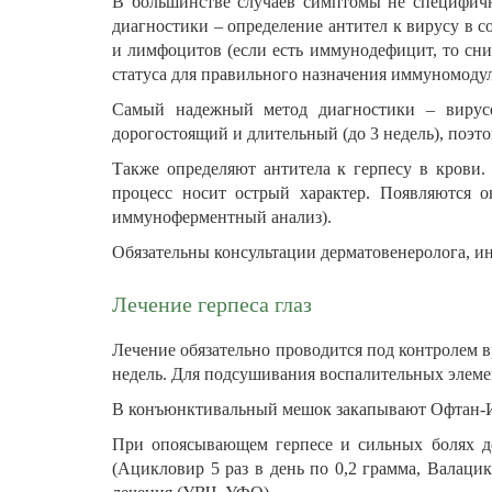
В большинстве случаев симптомы не специфичны
диагностики – определение антител к вирусу в
и лимфоцитов (если есть иммунодефицит, то сн
статуса для правильного назначения иммуномоду
Самый надежный метод диагностики – вирусо
дорогостоящий и длительный (до 3 недель), поэто
Также определяют антитела к герпесу в крови.
процесс носит острый характер. Появляются о
иммуноферментный анализ).
Обязательны консультации дерматовенеролога, и
Лечение герпеса глаз
Лечение обязательно проводится под контролем в
недель. Для подсушивания воспалительных элемен
В конъюнктивальный мешок закапывают Офтан-ИД
При опоясывающем герпесе и сильных болях де
(Ацикловир 5 раз в день по 0,2 грамма, Валаци