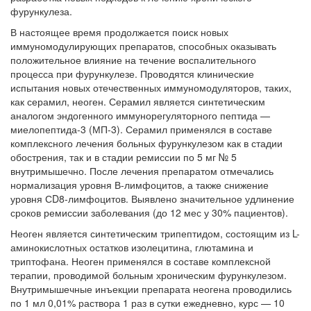
фурункулеза.
В настоящее время продолжается поиск новых
иммуномодулирующих препаратов, способных оказывать
положительное влияние на течение воспалительного
процесса при фурункулезе. Проводятся клинические
испытания новых отечественных иммуномодуляторов, таких,
как серамил, неоген. Серамил является синтетическим
аналогом эндогенного иммунорегуляторного пептида —
миелопептида-3 (МП-3). Серамил применялся в составе
комплексного лечения больных фурункулезом как в стадии
обострения, так и в стадии ремиссии по 5 мг № 5
внутримышечно. После лечения препаратом отмечались
нормализация уровня В-лимфоцитов, а также снижение
уровня СD8-лимфоцитов. Выявлено значительное удлинение
сроков ремиссии заболевания (до 12 мес у 30% пациентов).
Неоген является синтетическим трипептидом, состоящим из L-
аминокислотных остатков изолецитина, глютамина и
триптофана. Неоген применялся в составе комплексной
терапии, проводимой больным хроническим фурункулезом.
Внутримышечные инъекции препарата неогена проводились
по 1 мл 0,01% раствора 1 раз в сутки ежедневно, курс — 10