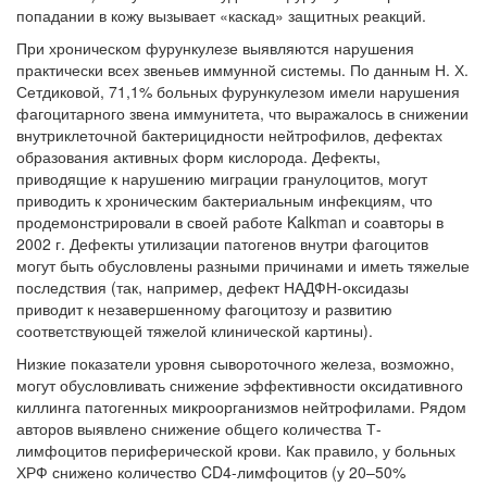
попадании в кожу вызывает «каскад» защитных реакций.
При хроническом фурункулезе выявляются нарушения
практически всех звеньев иммунной системы. По данным Н. Х.
Сетдиковой, 71,1% больных фурункулезом имели нарушения
фагоцитарного звена иммунитета, что выражалось в снижении
внутриклеточной бактерицидности нейтрофилов, дефектах
образования активных форм кислорода. Дефекты,
приводящие к нарушению миграции гранулоцитов, могут
приводить к хроническим бактериальным инфекциям, что
продемонстрировали в своей работе Kalkman и соавторы в
2002 г. Дефекты утилизации патогенов внутри фагоцитов
могут быть обусловлены разными причинами и иметь тяжелые
последствия (так, например, дефект НАДФН-оксидазы
приводит к незавершенному фагоцитозу и развитию
соответствующей тяжелой клинической картины).
Низкие показатели уровня сывороточного железа, возможно,
могут обусловливать снижение эффективности оксидативного
киллинга патогенных микроорганизмов нейтрофилами. Рядом
авторов выявлено снижение общего количества Т-
лимфоцитов периферической крови. Как правило, у больных
ХРФ снижено количество CD4-лимфоцитов (у 20–50%