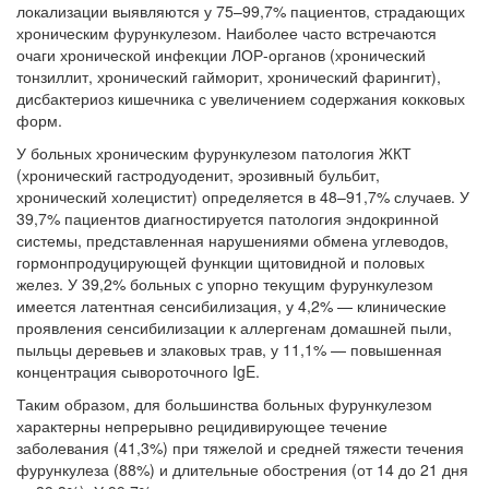
локализации выявляются у 75–99,7% пациентов, страдающих
хроническим фурункулезом. Наиболее часто встречаются
очаги хронической инфекции ЛОР-органов (хронический
тонзиллит, хронический гайморит, хронический фарингит),
дисбактериоз кишечника с увеличением содержания кокковых
форм.
У больных хроническим фурункулезом патология ЖКТ
(хронический гастродуоденит, эрозивный бульбит,
хронический холецистит) определяется в 48–91,7% случаев. У
39,7% пациентов диагностируется патология эндокринной
системы, представленная нарушениями обмена углеводов,
гормонпродуцирующей функции щитовидной и половых
желез. У 39,2% больных с упорно текущим фурункулезом
имеется латентная сенсибилизация, у 4,2% — клинические
проявления сенсибилизации к аллергенам домашней пыли,
пыльцы деревьев и злаковых трав, у 11,1% — повышенная
концентрация сывороточного IgE.
Таким образом, для большинства больных фурункулезом
характерны непрерывно рецидивирующее течение
заболевания (41,3%) при тяжелой и средней тяжести течения
фурункулеза (88%) и длительные обострения (от 14 до 21 дня