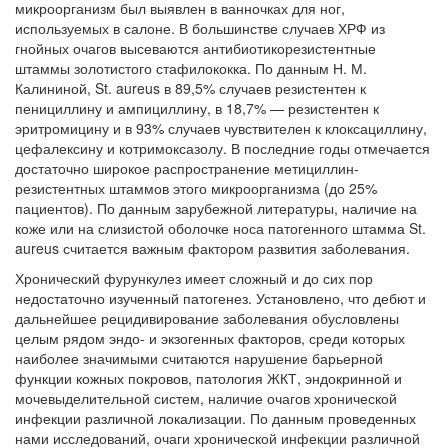
микроорганизм был выявлен в ванночках для ног,
используемых в салоне. В большинстве случаев ХРФ из
гнойных очагов высеваются антибиотикорезистентные
штаммы золотистого стафилококка. По данным Н. М.
Калининой, St. aureus в 89,5% случаев резистентен к
пенициллину и ампициллину, в 18,7% — резистентен к
эритромицину и в 93% случаев чувствителен к клоксациллину,
цефалексину и котримоксазолу. В последние годы отмечается
достаточно широкое распространение метициллин-
резистентных штаммов этого микроорганизма (до 25%
пациентов). По данным зарубежной литературы, наличие на
коже или на слизистой оболочке носа патогенного штамма St.
aureus считается важным фактором развития заболевания.
Хронический фурункулез имеет сложный и до сих пор
недостаточно изученный патогенез. Установлено, что дебют и
дальнейшее рецидивирование заболевания обусловлены
целым рядом эндо- и экзогенных факторов, среди которых
наиболее значимыми считаются нарушение барьерной
функции кожных покровов, патология ЖКТ, эндокринной и
мочевыделительной систем, наличие очагов хронической
инфекции различной локализации. По данным проведенных
нами исследований, очаги хронической инфекции различной