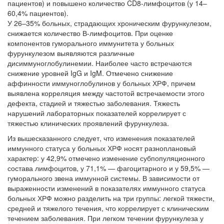
пациентов) и повышено количество CD8-лимфоцитов (у 14–
60,4% пациентов).
У 26–35% больных, страдающих хроническим фурункулезом,
снижается количество В-лимфоцитов. При оценке
компонентов гуморального иммунитета у больных
фурункулезом выявляются различные
дисиммуноглобулинемии. Наиболее часто встречаются
снижение уровней IgG и IgM. Отмечено снижение
аффинности иммуноглобулинов у больных ХРФ, причем
выявлена корреляция между частотой встречаемости этого
дефекта, стадией и тяжестью заболевания. Тяжесть
нарушений лабораторных показателей коррелирует с
тяжестью клинических проявлений фурункулеза.
Из вышесказанного следует, что изменения показателей
иммунного статуса у больных ХРФ носят разноплановый
характер: у 42,9% отмечено изменение субпопуляционного
состава лимфоцитов, у 71,1% — фагоцитарного и у 59,5% —
гуморального звена иммунной системы. В зависимости от
выраженности изменений в показателях иммунного статуса
больных ХРФ можно разделить на три группы: легкой тяжести,
средней и тяжелого течения, что коррелирует с клиническим
течением заболевания. При легком течении фурункулеза у