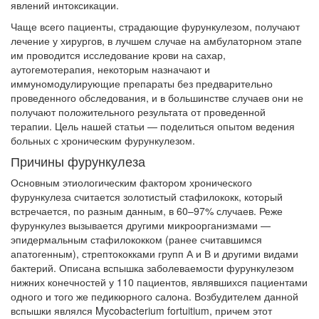
явлений интоксикации.
Чаще всего пациенты, страдающие фурункулезом, получают
лечение у хирургов, в лучшем случае на амбулаторном этапе
им проводится исследование крови на сахар,
аутогемотерапия, некоторым назначают и
иммуномодулирующие препараты без предварительно
проведенного обследования, и в большинстве случаев они не
получают положительного результата от проведенной
терапии. Цель нашей статьи — поделиться опытом ведения
больных с хроническим фурункулезом.
Причины фурункулеза
Основным этиологическим фактором хронического
фурункулеза считается золотистый стафилококк, который
встречается, по разным данным, в 60–97% случаев. Реже
фурункулез вызывается другими микроорганизмами —
эпидермальным стафилококком (ранее считавшимся
апатогенным), стрептококками групп А и В и другими видами
бактерий. Описана вспышка заболеваемости фурункулезом
нижних конечностей у 110 пациентов, являвшихся пациентами
одного и того же педикюрного салона. Возбудителем данной
вспышки являлся Mycobacterium fortuitium, причем этот