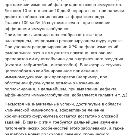
при наличии изменений фагоцитарного звена иммунитета.
Ликопид 10 мг в течение 10 дней перорально - при наличии
дефектов образования активных форм кислорода.
Галавит 100 мг № 15 внутримышечно - при снижении
аффинности иммуноглобулинов.
Применение ликопида целесообразно также при
вялотекущем, непрерывно рецидивирующем фурункулезе.
При упорном рецидивировании ХРФ на фоне изменений
гуморального звена иммунитета показано назначение
препаратов иммуноглобулина для внутривенного введения
(октагам, габриглобин, интраглобин). В некоторых случаях
целесообразно комбинированное применение
иммуномодулирующих препаратов (например, при
обострении фурункулеза возможно назначение
полиоксидония, в дальнейшем, при выявлении дефекта
аффинности иммуноглобулинов, добавляется галавит и т. д.).
Несмотря на значительные успехи, достигнутые в области
клинической иммунологии, эффективное лечение
хронического фурункулеза остается достаточно сложной
задачей. В связи с этим требуется дальнейшее изучение
патогенетических особенностей этого заболевания, а также
разработка новых подходов к лечению хронического