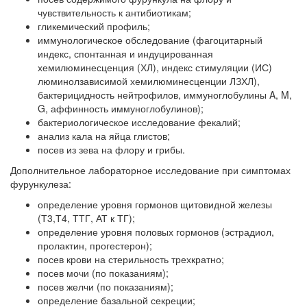
чувствительность к антибиотикам;
гликемический профиль;
иммунологическое обследование (фагоцитарный
индекс, спонтанная и индуцированная
хемилюминесценция (ХЛ), индекс стимуляции (ИС)
люминолзависимой хемилюминесценции ЛЗХЛ),
бактерицидность нейтрофилов, иммуноглобулины A, M,
G, аффинность иммуноглобулинов);
бактериологическое исследование фекалий;
анализ кала на яйца глистов;
посев из зева на флору и грибы.
Дополнительное лабораторное исследование при симптомах
фурункулеза:
определение уровня гормонов щитовидной железы
(Т3,Т4, ТТГ, АТ к ТГ);
определение уровня половых гормонов (эстрадиол,
пролактин, прогестерон);
посев крови на стерильность трехкратно;
посев мочи (по показаниям);
посев желчи (по показаниям);
определение базальной секреции;