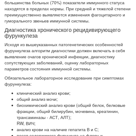
большинства больных (70%) показатели иммунного статуса
находятся в пределах нормы. При средней и тяжелой степени
преимущественно выявляются изменения фагоцитарного и
гуморального звеньев иммунной системы.
Диагностика хронического рецидивирующего
фурункулеза
Исходя из вышеуказанных патогенетических особенностей
фурункулеза алгоритм диагностики должен включать в себя
выявление очагов хронической инфекции, диагностику
сопутствующих заболеваний, оценку лабораторных
параметров состояния иммунной системы.
Обязательное лабораторное исследование при симптомах
фурункулеза:
клинический анализ крови;
общий анализ мочи;
биохимический анализ крови (общий белок, белковые
фракции, общий билирубин, мочевина, креатинин,
трансаминазы - АСТ, АЛТ);
RW, ВИЧ;
анализ крови на наличие гепатита В и С;
посев содержимого фурункула на флору и