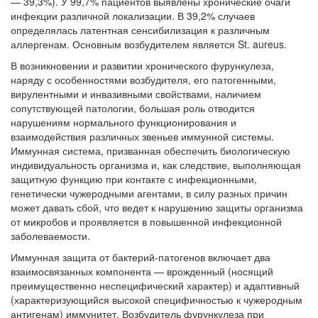
— 39,3%). У 99,7% пациентов выявлены хронические очаги
инфекции различной локализации. В 39,2% случаев
определялась латентная сенсибилизация к различным
аллергенам. Основным возбудителем является St. aureus.
В возникновении и развитии хронического фурункулеза,
наряду с особенностями возбудителя, его патогенными,
вирулентными и инвазивными свойствами, наличием
сопутствующей патологии, большая роль отводится
нарушениям нормального функционирования и
взаимодействия различных звеньев иммунной системы.
Иммунная система, призванная обеспечить биологическую
индивидуальность организма и, как следствие, выполняющая
защитную функцию при контакте с инфекционными,
генетически чужеродными агентами, в силу разных причин
может давать сбой, что ведет к нарушению защиты организма
от микробов и проявляется в повышенной инфекционной
заболеваемости.
Иммунная защита от бактерий-патогенов включает два
взаимосвязанных компонента — врожденный (носящий
преимущественно неспецифический характер) и адаптивный
(характеризующийся высокой специфичностью к чужеродным
антигенам) иммунитет. Возбудитель фурункулеза при