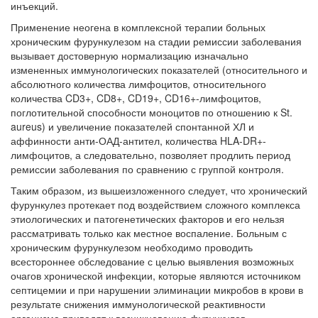
инъекций.
Применение неогена в комплексной терапии больных
хроническим фурункулезом на стадии ремиссии заболевания
вызывает достоверную нормализацию изначально
измененных иммунологических показателей (относительного и
абсолютного количества лимфоцитов, относительного
количества CD3+, CD8+, CD19+, CD16+-лимфоцитов,
поглотительной способности моноцитов по отношению к St.
aureus) и увеличение показателей спонтанной ХЛ и
аффинности анти-ОАД-антител, количества HLA-DR+-
лимфоцитов, а следовательно, позволяет продлить период
ремиссии заболевания по сравнению с группой контроля.
Таким образом, из вышеизложенного следует, что хронический
фурункулез протекает под воздействием сложного комплекса
этиологических и патогенетических факторов и его нельзя
рассматривать только как местное воспаление. Больным с
хроническим фурункулезом необходимо проводить
всестороннее обследование с целью выявления возможных
очагов хронической инфекции, которые являются источником
септицемии и при нарушении элиминации микробов в крови в
результате снижения иммунологической реактивности