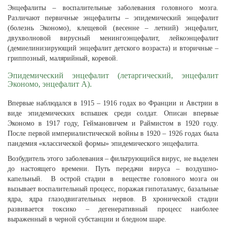
Энцефалиты – воспалительные заболевания головного мозга.
Различают первичные энцефалиты – эпидемический энцефалит
(болезнь Экономо), клещевой (весенне – летний) энцефалит,
двухволновой вирусный менингоэнцефалит, лейкоэнцефалит
(демиелинизирующий энцефалит детского возраста) и вторичные –
гриппозный, малярийный, коревой.
Эпидемический энцефалит (летаргический, энцефалит
Экономо, энцефалит А).
Впервые наблюдался в 1915 – 1916 годах во Франции и Австрии в
виде эпидемических вспышек среди солдат. Описан впервые
Экономо в 1917 году, Геймановичем и Раймистом в 1920 году.
После первой империалистической войны в 1920 – 1926 годах была
пандемия «классической формы» эпидемического энцефалита.
Возбудитель этого заболевания – фильтрующийся вирус, не выделен
до настоящего времени. Путь передачи вируса – воздушно-
капельный. В острой стадии в веществе головного мозга он
вызывает воспалительный процесс, поражая гипоталамус, базальные
ядра, ядра глазодвигательных нервов. В хронической стадии
развивается токсико – дегенеративный процесс наиболее
выраженный в черной субстанции и бледном шаре.