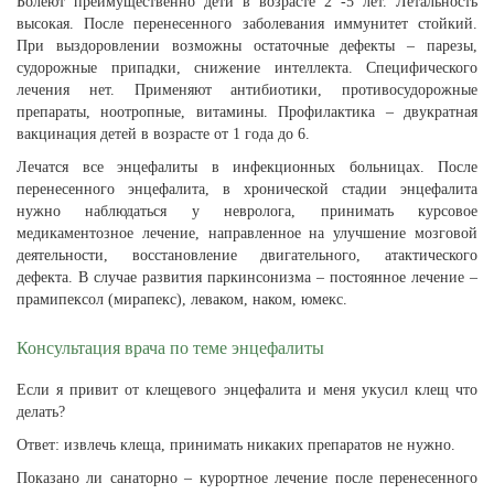
Болеют преимущественно дети в возрасте 2 -5 лет. Летальность
высокая. После перенесенного заболевания иммунитет стойкий.
При выздоровлении возможны остаточные дефекты – парезы,
судорожные припадки, снижение интеллекта. Специфического
лечения нет. Применяют антибиотики, противосудорожные
препараты, ноотропные, витамины. Профилактика – двукратная
вакцинация детей в возрасте от 1 года до 6.
Лечатся все энцефалиты в инфекционных больницах. После
перенесенного энцефалита, в хронической стадии энцефалита
нужно наблюдаться у невролога, принимать курсовое
медикаментозное лечение, направленное на улучшение мозговой
деятельности, восстановление двигательного, атактического
дефекта. В случае развития паркинсонизма – постоянное лечение –
прамипексол (мирапекс), леваком, наком, юмекс.
Консультация врача по теме энцефалиты
Если я привит от клещевого энцефалита и меня укусил клещ что
делать?
Ответ: извлечь клеща, принимать никаких препаратов не нужно.
Показано ли санаторно – курортное лечение после перенесенного