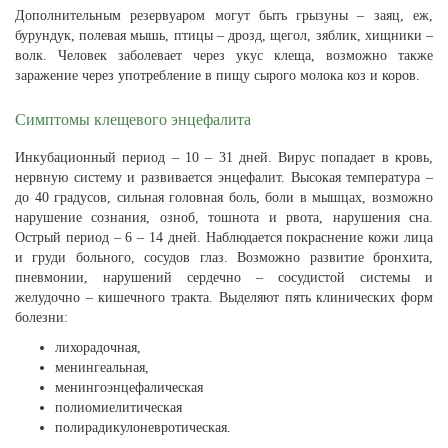
Дополнительным резервуаром могут быть грызуны – заяц, еж,
бурундук, полевая мышь, птицы – дрозд, щегол, зяблик, хищники –
волк. Человек заболевает через укус клеща, возможно также
заражение через употребление в пищу сырого молока коз и коров.
Симптомы клещевого энцефалита
Инкубационный период – 10 – 31 дней. Вирус попадает в кровь,
нервную систему и развивается энцефалит. Высокая температура –
до 40 градусов, сильная головная боль, боли в мышцах, возможно
нарушение сознания, озноб, тошнота и рвота, нарушения сна.
Острый период – 6 – 14 дней. Наблюдается покраснение кожи лица
и груди больного, сосудов глаз. Возможно развитие бронхита,
пневмонии, нарушений сердечно – сосудистой системы и
желудочно – кишечного тракта. Выделяют пять клинических форм
болезни:
лихорадочная,
менингеальная,
менингоэнцефалическая
полиомиелитическая
полирадикулоневротическая.