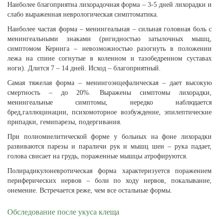
Наиболее благоприятна лихорадочная форма – 3-5 дней лихорадки и
слабо выраженная неврологическая симптоматика.
Наиболее частая форма – менингеальная – сильная головная боль с
менингеальными знаками (ригидностью затылочных мышц,
симптомом Кернига – невозможностью разогнуть в положении
лежа на спине согнутые в коленном и тазобедренном суставах
ноги). Длится 7 – 14 дней. Исход – благоприятный.
Самая тяжелая форма – менингоэнцефалическая – дает высокую
смертность – до 20%. Выражены симптомы лихорадки,
менингеальные симптомы, нередко наблюдается
бред,галлюцинации, психомоторное возбуждение, эпилептические
припадки, гемипарезы, подергивания.
При полиомиелитической форме у больных на фоне лихорадки
развиваются парезы и параличи рук и мышц шеи – рука падает,
голова свисает на грудь, пораженные мышцы атрофируются.
Полирадикулоневротическая форма характеризуется поражением
периферических нервов – боли по ходу нервов, покалывание,
онемение. Встречается реже, чем все остальные формы.
Обследование после укуса клеща