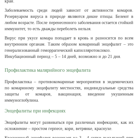
край.
Заболеваемость среди людей зависит от активности комаров.
Резервуаром вируса в природе являются дикие птицы. Белеют в
любом возрасте. После перенесенного заболевания остается стойкий
иммунитет, то есть дважды переболеть нельзя.
Вирус при укусе комара попадает в кровь и разносится по всем
внутренним органам. Таким образом комариный энцефалит – это
генерализованный геморрагический капилляротоксикоз.
Инкубационный период – 5 – 14 дней, возможно и до 21 дня.
Профилактика малярийного энцефалита
Профилактика – противокомариные мероприятия в эндемических
по комариному энцефалиту местностях, индивидуальные средства
защиты от комаров, вакцинация, введение укушенным
иммуноглобулина.
Энцефалиты при инфекциях
Энцефалиты могут развиваться при различных инфекциях, как их
осложнение – простом герпесе, кори, ветрянке, краснухе.
Краснушный энцефалит возникает на 3 - 4 сутки высыпаний при