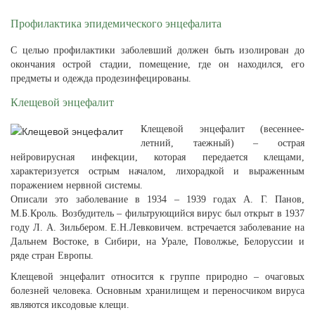
Профилактика эпидемического энцефалита
С целью профилактики заболевший должен быть изолирован до
окончания острой стадии, помещение, где он находился, его
предметы и одежда продезинфецированы.
Клещевой энцефалит
Клещевой энцефалит (весеннее-
летний, таежный) – острая
нейровирусная инфекции, которая передается клещами,
характеризуется острым началом, лихорадкой и выраженным
поражением нервной системы.
Описали это заболевание в 1934 – 1939 годах А. Г. Панов,
М.Б.Кроль. Возбудитель – фильтрующийся вирус был открыт в 1937
году Л. А. Зильбером. Е.Н.Левковичем. встречается заболевание на
Дальнем Востоке, в Сибири, на Урале, Поволжье, Белоруссии и
ряде стран Европы.
Клещевой энцефалит относится к группе природно – очаговых
болезней человека. Основным хранилищем и переносчиком вируса
являются иксодовые клещи.