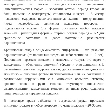
температурой и легкие глазодвигательные нарушения.
Гиперкинетическая форма – короткий острый период (головная
боль, повышение температуры, сонливость) и через 1 -3 месяца
появляются судороги, насильственные движения – подергивания,
икота, червеобразные движения пальцами, повороты -
подергивания головы. Эта форма отличается особо тяжелым
течением. Гриппоидная форма – стертый острый период – 1-2 дня
гриппозное состояние и далее постепенно развивается
паркинсонизм.
Хроническая стадия эпидемического энцефалита – это развитие
паркинсонизма (от нескольких недель от заболевания до 1 – 2 лет).
Постепенно нарастает изменение мышечного тонуса, что ведет к
замедлению и обеднению движений (бради- и олигокинезиии). В
дальнейшем развивается дрожательная, дрожательно – ригидная или
акинетико – ригидная формы паркинсонизма или их сочетание с
различными нарушениями сна. Движения больного скованы,
дрожит голова и руки, мимика отсутствует, повышенно
слюноотделение, замедленная монотонная тихая речь, сальность
лица, возможны нарушения психики.
В настоящее время заболевание встречается редко, протекает
атипично. Болеют в любом возрасте, но чаще молодые – 20-30 лет.