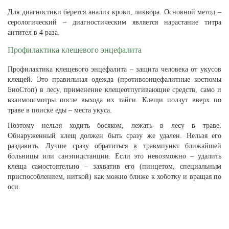
Для диагностики берется анализ крови, ликвора. Основной метод –
серологический – диагностическим является нарастание титра
антител в 4 раза.
Профилактика клещевого энцефалита
Профилактика клещевого энцефалита – защита человека от укусов
клещей. Это правильная одежда (противоэнцефалитные костюмы
БиоСтоп) в лесу, применение клещеотпугивающие средств, само и
взаимоосмотры после выхода их тайги. Клещи ползут вверх по
траве в поиске еды – места укуса.
Поэтому нельзя ходить босяком, лежать в лесу в траве.
Обнаруженный клещ должен быть сразу же удален. Нельзя его
раздавить. Лучше сразу обратиться в травмпункт ближайшей
больницы или санэпидстанции. Если это невозможно – удалить
клеща самостоятельно – захватив его (пинцетом, специальным
приспособлением, ниткой) как можно ближе к хоботку и вращая по
оси.