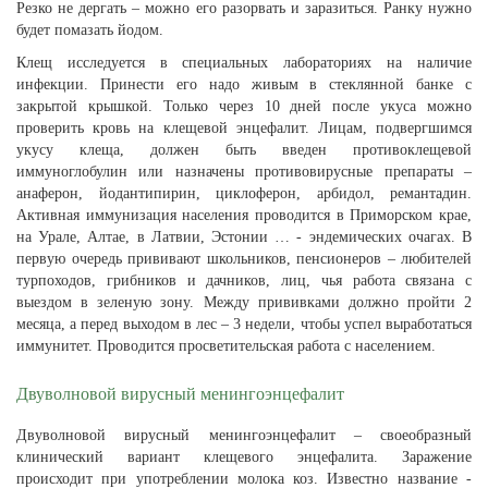
Резко не дергать – можно его разорвать и заразиться. Ранку нужно
будет помазать йодом.
Клещ исследуется в специальных лабораториях на наличие
инфекции. Принести его надо живым в стеклянной банке с
закрытой крышкой. Только через 10 дней после укуса можно
проверить кровь на клещевой энцефалит. Лицам, подвергшимся
укусу клеща, должен быть введен противоклещевой
иммуноглобулин или назначены противовирусные препараты –
анаферон, йодантипирин, циклоферон, арбидол, ремантадин.
Активная иммунизация населения проводится в Приморском крае,
на Урале, Алтае, в Латвии, Эстонии … - эндемических очагах. В
первую очередь прививают школьников, пенсионеров – любителей
турпоходов, грибников и дачников, лиц, чья работа связана с
выездом в зеленую зону. Между прививками должно пройти 2
месяца, а перед выходом в лес – 3 недели, чтобы успел выработаться
иммунитет. Проводится просветительская работа с населением.
Двуволновой вирусный менингоэнцефалит
Двуволновой вирусный менингоэнцефалит – своеобразный
клинический вариант клещевого энцефалита. Заражение
происходит при употреблении молока коз. Известно название -