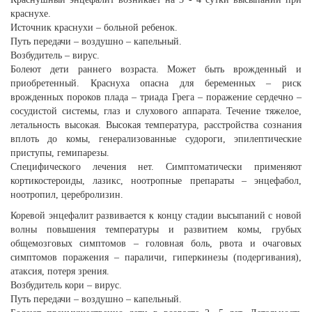
краснухе.
Источник краснухи – больной ребенок.
Путь передачи – воздушно – капельный.
Возбудитель – вирус.
Болеют дети раннего возраста. Может быть врожденный и
приобретенный. Краснуха опасна для беременных – риск
врожденных пороков плада – триада Грега – поражение сердечно –
сосудистой системы, глаз и слухового аппарата. Течение тяжелое,
летальность высокая. Высокая температура, расстройства сознания
вплоть до комы, генерализованные судороги, эпилептические
приступы, гемипарезы.
Специфического лечения нет. Симптоматически применяют
кортикостероиды, лазикс, ноотропные препараты – энцефабол,
ноотропил, церебролизин.
Коревой энцефалит развивается к концу стадии высыпаний с новой
волны повышения температуры и развитием комы, грубых
общемозговых симптомов – головная боль, рвота и очаговых
симптомов поражения – параличи, гиперкинезы (подергивания),
атаксия, потеря зрения.
Возбудитель кори – вирус.
Путь передачи – воздушно – капельный.