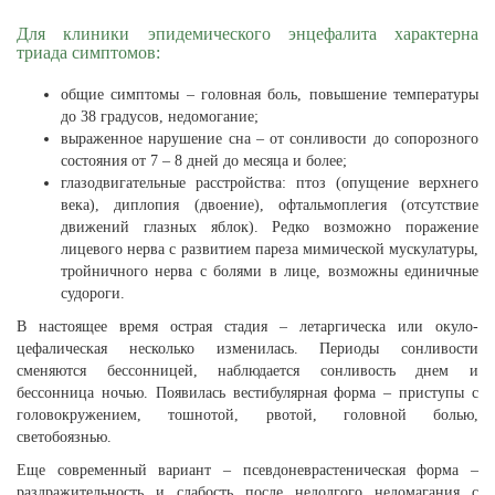
Для клиники эпидемического энцефалита характерна
триада симптомов:
общие симптомы – головная боль, повышение температуры
до 38 градусов, недомогание;
выраженное нарушение сна – от сонливости до сопорозного
состояния от 7 – 8 дней до месяца и более;
глазодвигательные расстройства: птоз (опущение верхнего
века), диплопия (двоение), офтальмоплегия (отсутствие
движений глазных яблок). Редко возможно поражение
лицевого нерва с развитием пареза мимической мускулатуры,
тройничного нерва с болями в лице, возможны единичные
судороги.
В настоящее время острая стадия – летаргическа или окуло-
цефалическая несколько изменилась. Периоды сонливости
сменяются бессонницей, наблюдается сонливость днем и
бессонница ночью. Появилась вестибулярная форма – приступы с
головокружением, тошнотой, рвотой, головной болью,
светобоязнью.
Еще современный вариант – псевдоневрастеническая форма –
раздражительность и слабость после недолгого недомагания с