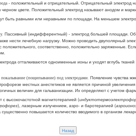
- положительный и отрицательный. Отрицательный электрод н
рода
в черном цвете. Положительный электрод называют анодом и марк
гут быть равными или неравными по площади. На меньшем электрод
Пассивный (индифферентный) - электрод большей площади. Обы
у.
акже нести лечебную нагрузку. Можно проводить двуполярный элек
 с положительного, соответственно, положительно заряженные. Е
ом.
ектрода отталкиваются одноименные ионы и уходят вглубь тканей
Появление чувства жж
е покалывание (пощипывание) под электродами.
ктрофорезе местных анестетиков не является причиной увеличения
огичных величин для гальванизации. Их определяют с учетом фар
 с высокочастотной магнитотерапией (
индуктотермоэлектрофо
трофорез
), лазерным излучением, аэро- и баротерапией (
аэроионо
 существенно повышается количество вводимого в организм лекарс
Назад