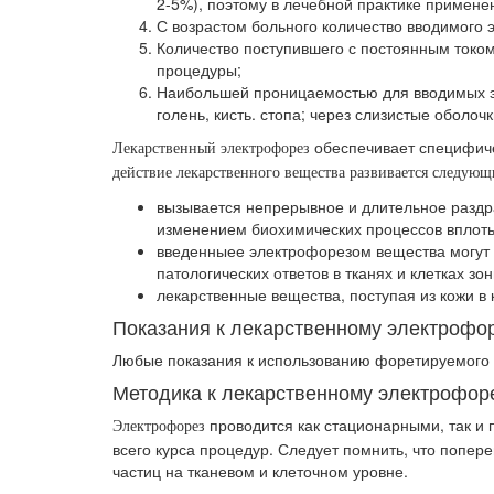
2-5%), поэтому в лечебной практике примене
С возрастом больного количество вводимого
Количество поступившего с постоянным током
процедуры;
Наибольшей проницаемостью для вводимых эле
голень, кисть. стопа; через слизистые обол
обеспечивает специфиче
Лекарственный электрофорез
действие лекарственного вещества развивается следую
вызывается непрерывное и длительное разд
изменением биохимических процессов вплоть
введенныее электрофорезом вещества могут 
патологических ответов в тканях и клетках зо
лекарственные вещества, поступая из кожи в 
Показания к лекарственному электрофо
Любые показания к использованию форетируемого л
Методика к лекарственному электрофор
проводится как стационарными, так и
Электрофорез
всего курса процедур. Следует помнить, что попе
частиц на тканевом и клеточном уровне.