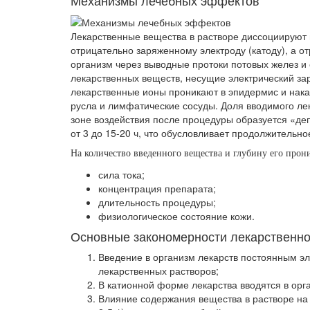
Механизмы лечебных эффектов
Лекарственные вещества в растворе диссоциируют
отрицательно заряженному электроду (катоду), а от
организм через выводные протоки потовых желез и 
лекарственных веществ, несущие электрический за
лекарственные ионы проникают в эпидермис и нака
русла и лимфатические сосуды. Доля вводимого ле
зоне воздействия после процедуры образуется «деп
от 3 до 15-20 ч, что обусловливает продолжительн
На количество введенного вещества и глубину его про
сила тока;
концентрация препарата;
длительность процедуры;
физиологическое состояние кожи.
Основные закономерности лекарственно
Введение в организм лекарств постоянным э
лекарственных растворов;
В катионной форме лекарства вводятся в орг
Влияние содержания вещества в растворе на 