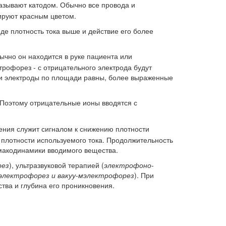
азывают катодом. Обычно все провода и
ируют красным цветом.
е плотность тока выше и действие его более
чно он находится в руке пациента или
трофорез - с отрицательного электрода будут
сли электроды по площади равны, более выраженные
 Поэтому отрицательные ионы вводятся с
ения служит сигналом к снижению плотности
 плотности используемого тока. Продолжительность
макодинамики вводимого вещества.
рез
), ультразвуковой терапией (
электрофоно-
электрофорез и вакуу-мэлектрофорез
). При
тва и глубина его проникновения.