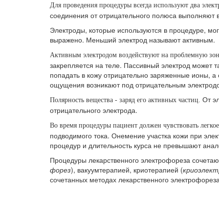
Для проведения процедуры всегда используют два элект
соединения от отрицательного полюса выполняют 
Электроды, которые используются в процедуре, мо
выражено. Меньший электрод называют активным.
Активным электродом воздействуют на проблемную зон
закрепляется на теле. Пассивный электрод может т
попадать в кожу отрицательно заряженные ионы, а
ощущения возникают под отрицательным электрод
От эл
Полярность вещества - заряд его активных частиц.
отрицательного электрода.
Во время процедуры пациент должен чувствовать легко
подводимого тока. Онемение участка кожи при эле
процедур и длительность курса не превышают анал
Процедуры лекарственного электрофореза сочетают
форез
), вакуумтерапией, криотерапией (
криоэлек
сочетанных методах лекарственного электрофореза