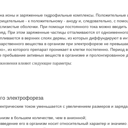
 на ионы и заряженные гидрофильные комплексы. Положительные и
рицательные - к положительному - аноду и, следовательно, с помо
слизистые оболочки. При помощи постоянного тока можно вводить 
ряд. При этом заряженные частицы отталкиваются от одноименного
пливаются в верхних слоях дермы, из которых диффундируют в ин
карственного вещества в организм при электрофорезе не превышае
о», из которого препарат проникает в клетки постепенно. Период 
ое пребывание активных веществ в организме и пролонгированное д
никновения влияют следующие параметры:
го электрофореза
лектрическим током уменьшается с увеличением размеров и заряда
анизм в большем количестве, чем в анионной;
введение его в организм носит относительный характер и значимо