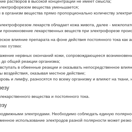
ние растворов в высокой концентрации не имеет смысла;
 электрофорезом вещества уменьшается;
 в организм вещества прямо пропорционально количеству электри
ктрофорезом лекарств обладает кожа живота, далее - межлопаточн
очки проникновение лекарственных веществ при электрофорезе прои
ское влияние препарата на фоне действия постоянного тока как а
щими путями:
ражение нервных окончаний кожи, сопровождающееся возникнове
 до общей реакции организма;
вступать в обменные реакции и оказывать непосредственное влиян
ны воздействия, оказывая местное действие;
кровь и лимфу, разносятся по всему организму и влияют на ткани, 
резу
екарственного вещества и постоянного тока.
езу
 подвижными электродами. Необходимо соблюдать единую полярнос
ременное использование электродов разной полярности может рез