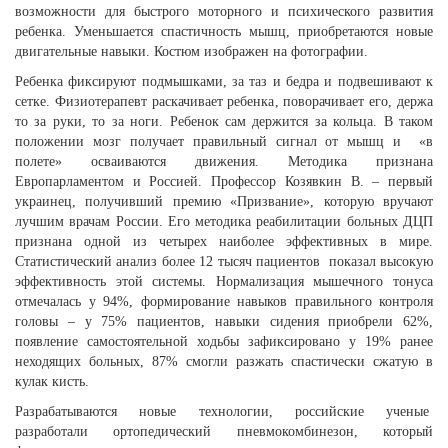
возможности для быстрого моторного и психического развития
ребенка. Уменьшается спастичность мышц, приобретаются новые
двигательные навыки. Костюм изображен на фотографии.
Ребенка фиксируют подмышками, за таз и бедра и подвешивают к
сетке. Физиотерапевт раскачивает ребенка, поворачивает его, держа
то за руки, то за ноги. Ребенок сам держится за кольца. В таком
положении мозг получает правильный сигнал от мышц и «в
полете» осваиваются движения. Методика признана
Европарламентом и Россией. Профессор Козявкин В. – первый
украинец, получивший премию «Призвание», которую вручают
лучшим врачам России. Его методика реабилитации больных ДЦП
признана одной из четырех наиболее эффективных в мире.
Статистический анализ более 12 тысяч пациентов показал высокую
эффективность этой системы. Нормализация мышечного тонуса
отмечалась у 94%, формирование навыков правильного контроля
головы – у 75% пациентов, навыки сидения приобрели 62%,
появление самостоятельной ходьбы зафиксировано у 19% ранее
неходящих больных, 87% смогли разжать спастически сжатую в
кулак кисть.
Разрабатываются новые технологии, российские ученые
разработали ортопедический пневмокомбинезон, который