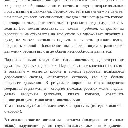
виде параличей, повышения мышечного тонуса, непроизвольных
подергиваний и движений. Ребенок отстает в развитии – не двигает
или плохо двигает конечностями, поздно начинает держать голову,
переворачиваться, интересоваться игрушками, садиться, ползать,
ходить. Его нельзя поставить на ножки – ребенок опирается на
носочки и не становится на всю стопу, не удерживает игрушку в
руке, не может осознанно поднять конечность, разжать кулак,
подвигать стопой. Повышение мышечного тонуса ограничивает
движения ребенка вплоть до общей неспособности двигаться.
Парализованными могут быть одна конечность, односторонние
рука-нога, две руки, две ноги. Парализованные конечности отстают
в развитии – остаются короче и тоньше здоровых, появляются
деформации скелета, контрактуры суставов, что еще больше
нарушает движения. В результате поражения мозга нарушена
координация движений – страдает походка, ребенок может падать,
делать вычурные движения, кивать головой, совершать
неконтролируемые движения конечностями.
У малыша могут быть эпилептические приступы (потеря сознания и
судороги).
Возможно развитие косоглазия, нистагма (подергивание глазных
яблок), нарушение зрения, слуха, психики, дыхания, желудочно-