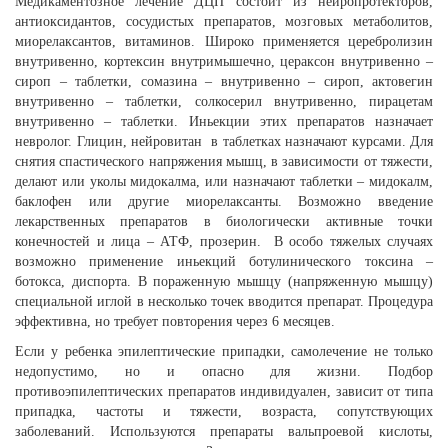
Медикаментозное лечение ДЦП состоит из нейропротекторов,
антиоксидантов, сосудистых препаратов, мозговых метаболитов,
миорелаксантов, витаминов. Широко применяется церебролизин
внутривенно, кортексин внутримышечно, цераксон внутривенно –
сироп – таблетки, сомазина – внутривенно – сироп, актовегин
внутривенно – таблетки, солкосерил внутривенно, пирацетам
внутривенно – таблетки. Иньекции этих препаратов назначает
невролог. Глицин, нейровитан в таблетках назначают курсами. Для
снятия спастического напряжения мышц, в зависимости от тяжести,
делают или уколы мидокалма, или назначают таблетки – мидокалм,
баклофен или другие миорелаксанты. Возможно введение
лекарственных препаратов в биологически активные точки
конечностей и лица – АТФ, прозерин. В особо тяжелых случаях
возможно применение иньекций ботулинического токсина –
ботокса, диспорта. В пораженную мышцу (напряженную мышцу)
специальной иглой в несколько точек вводится препарат. Процедура
эффективна, но требует повторения через 6 месяцев.
Если у ребенка эпилептические припадки, самолечение не только
недопустимо, но и опасно для жизни. Подбор
противоэпилептических препаратов индивидуален, зависит от типа
припадка, частоты и тяжести, возраста, сопутствующих
заболеваний. Используются препараты вальпроевой кислоты,