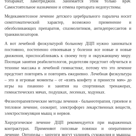
топарамат, ламотриджин. Занимается этим только врач.
Самостоятельное назначение и отмена препарата недопустимы.
Медикаментозное лечение детского церебрального паралича носит
симптоматический характер, возможно применение и
обезболивающих препаратов, спазмолитиков, антидепрессантов и
транквилизаторов.
А вот лечебной физкультурой больному ДЦП нужно заниматься
постоянно, постепенно отвоевывая у болезни все новые и новые
движения, приспосабливаясь к своему телу и окружающему миру.
Посещая занятия реабилитологов, родителям предстоит обучиться и
технике массажа и лечебной гимнастике, потому что это лечение
предстоит повторять и повторять ежедневно. Лечебная физкультура
– это и игровые моменты – от «взять конфету и принести мяч» до
игры на пианино и занятия на спортивных тренажерах,
гимнастических мячах, подушках, лесенках, ходунках.
Физиотерапевтические методы лечения - бальнеотерапия, грязевое и
тепловое лечение, озокерит, электрофорез лекарственных веществ,
электростимуляция мышц и нервов.
Хирургическое лечение ДЦП рекомендуется при выраженных
контрактурах. Применяют гипсовые повязки и оперативное
лечение. Ортопеды – хирурги могут удлинять сухожилия и мышцы,