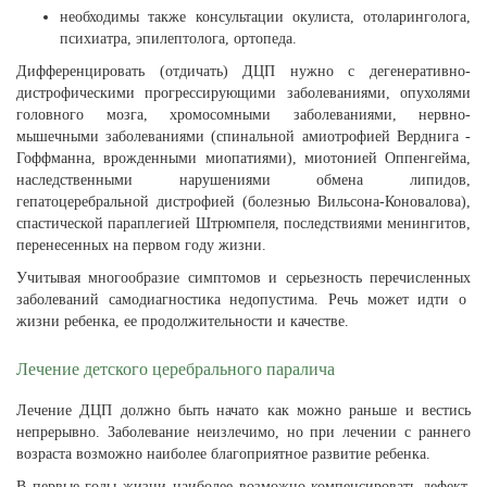
необходимы также консультации окулиста, отоларинголога,
психиатра, эпилептолога, ортопеда.
Дифференцировать (отдичать) ДЦП нужно с дегенеративно-
дистрофическими прогрессирующими заболеваниями, опухолями
головного мозга, хромосомными заболеваниями, нервно-
мышечными заболеваниями (спинальной амиотрофией Верднига -
Гоффманна, врожденными миопатиями), миотонией Оппенгейма,
наследственными нарушениями обмена липидов,
гепатоцеребральной дистрофией (болезнью Вильсона-Коновалова),
спастической параплегией Штрюмпеля, последствиями менингитов,
перенесенных на первом году жизни.
Учитывая многообразие симптомов и серьезность перечисленных
заболеваний самодиагностика недопустима. Речь может идти о
жизни ребенка, ее продолжительности и качестве.
Лечение детского церебрального паралича
Лечение ДЦП должно быть начато как можно раньше и вестись
непрерывно. Заболевание неизлечимо, но при лечении с раннего
возраста возможно наиболее благоприятное развитие ребенка.
В первые годы жизни наиболее возможно компенсировать дефект,