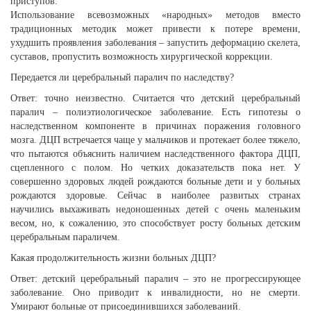
приступов.
Использование всевозможных «народных» методов вместо
традиционных методик может привести к потере времени,
ухудшить проявления заболевания – запустить деформацию скелета,
суставов, пропустить возможность хирургической коррекции.
Передается ли церебральный паралич по наследству?
Ответ: точно неизвестно. Считается что детский церебральный
паралич – полиэтиологическое заболевание. Есть гипотезы о
наследственном компоненте в причинах поражения головного
мозга. ДЦП встречается чаще у мальчиков и протекает более тяжело,
что пытаются объяснить наличием наследственного фактора ДЦП,
сцепленного с полом. Но четких доказательств пока нет. У
совершенно здоровых людей рождаются больные дети и у больных
рождаются здоровые. Сейчас в наиболее развитых странах
научились выхаживать недоношенных детей с очень маленьким
весом, но, к сожалению, это способствует росту больных детским
церебральным параличем.
Какая продолжительность жизни больных ДЦП?
Ответ: детский церебральный паралич – это не прогрессирующее
заболевание. Оно приводит к инвалидности, но не смерти.
Умирают больные от присоединившихся заболеваний.