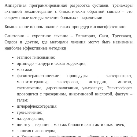
Аппаратная программированная разработка суставов, тренажеры
активной механотерапии с биологически обратной связью – это
современные методы лечения больных с параличами.
Комплексное использование таких процедур высокоэффективно.
Санаторно – курортное лечение – Евпатория, Саки, Трускавец,
Одесса и другие, где методами лечения могут быть назначены
наиболее эффективные методики:
этапное гипсование;
ортопедо – хирургическая коррекция;
массажи;
физиотерапевтические процедуры – электрофорез,
магнитотерапия, электросон, интердин, миотон,
светолечение, дарсонвализация, ультразвук; Электрофорез
проводится с прозерином, никотиновой кислотой, фастум –
гелем;
иглорефлексотерапия;
грязелечение;
лазеротерапия;
шиатсу – терапия – массаж биологически активных точек;
занятия с логопедом;
в Евпатории – дельфинотерапия – общение и плавание с