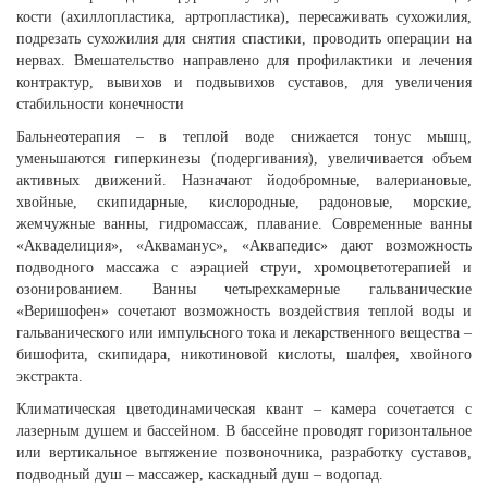
кости (ахиллопластика, артропластика), пересаживать сухожилия,
подрезать сухожилия для снятия спастики, проводить операции на
нервах. Вмешательство направлено для профилактики и лечения
контрактур, вывихов и подвывихов суставов, для увеличения
стабильности конечности
Бальнеотерапия – в теплой воде снижается тонус мышц,
уменьшаются гиперкинезы (подергивания), увеличивается объем
активных движений. Назначают йодобромные, валериановые,
хвойные, скипидарные, кислородные, радоновые, морские,
жемчужные ванны, гидромассаж, плавание. Современные ванны
«Акваделиция», «Акваманус», «Аквапедис» дают возможность
подводного массажа с аэрацией струи, хромоцветотерапией и
озонированием. Ванны четырехкамерные гальванические
«Веришофен» сочетают возможность воздействия теплой воды и
гальванического или импульсного тока и лекарственного вещества –
бишофита, скипидара, никотиновой кислоты, шалфея, хвойного
экстракта.
Климатическая цветодинамическая квант – камера сочетается с
лазерным душем и бассейном. В бассейне проводят горизонтальное
или вертикальное вытяжение позвоночника, разработку суставов,
подводный душ – массажер, каскадный душ – водопад.