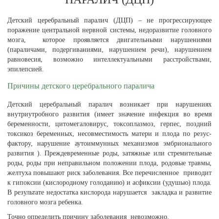
Детский церебральный паралич (ДЦП) – не прогрессирующее
поражение центральной нервной системы, недоразвитие головного
мозга, которое проявляется двигательными нарушениями
(параличами, подергиваниями, нарушением речи), нарушением
равновесия, возможно интеллектуальными расстройствами,
эпилепсией.
Причины детского церебрального паралича
Детский церебральный паралич возникает при нарушениях
внутриутробного развития (имеет значение инфекция во время
беременности, цитомегаловирус, токсоплазмоз, герпес, поздний
токсикоз беременных, несовместимость матери и плода по резус-
фактору, нарушение аутоиммунных механизмов эмбрионального
развития ). Преждевременные роды, затяжные или стремительные
роды, роды при неправильном положении плода, родовые травмы,
желтуха повышают риск заболевания. Все перечисленное приводит
к гипоксии (кислородному голоданию) и асфиксии (удушью) плода.
В результате недостатка кислорода нарушается закладка и развитие
головного мозга ребенка.
Точно определить причину заболевания невозможно.