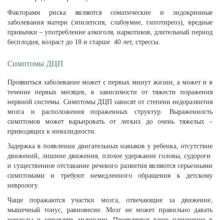
Факторами риска являются соматические и эндокринные
заболевания матери (эпилепсия, слабоумие, гипотиреоз), вредные
привычки – употребление алкоголя, наркотиков, длительный период
бесплодия, возраст до 18 и старше 40 лет, стрессы.
Симптомы ДЦП
Проявиться заболевание может с первых минут жизни, а может и в
течение первых месяцев, в зависимости от тяжести поражения
нервной системы. Симптомы ДЦП зависят от степени недоразвития
мозга и расположения пораженных структур. Выраженность
симптомов может варьировать от легких до очень тяжелых –
приводящих к инвалидности.
Задержка в появлении двигательных навыков у ребенка, отсутствие
движений, лишние движения, плохое удержание головы, судороги
и существенное отставание речевого развития являются серьезными
симптомами и требуют немедленного обращения к детскому
неврологу.
Чаще поражаются участки мозга, отвечающие за движение,
мышечный тонус, равновесие. Мозг не может правильно давать
команды и управлять мышцами. Проявляется такое нарушение в